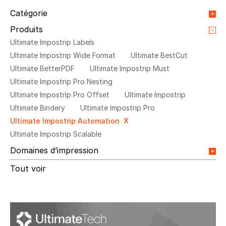
Catégorie
Nouvelles
Document technique
Événement
Produits
Webinaire
Intégrations
Article de blogue
Ultimate Impostrip Labels
Video
Communiqué de presse
Témoignage
Ultimate Impostrip Wide Format
Ultimate BestCut
Ultimate BetterPDF
Ultimate Impostrip Must
Ultimate Impostrip Pro Nesting
Ultimate Impostrip Pro Offset
Ultimate Impostrip
Ultimate Bindery
Ultimate Impostrip Pro
Ultimate Impostrip Automation
Ultimate Impostrip Scalable
Domaines d’impression
Web2Print
Publipostage et Transactionnel
Tout voir
Impression Commerciale
Livres à la demande
Impression jet d'encre
Impression en interne
Impression d’étiquettes
Impression Offset
Emballage numérique
Spécialité photo