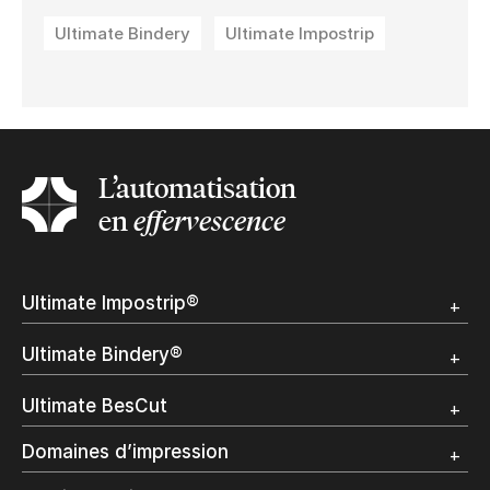
Ultimate Bindery
Ultimate Impostrip
L’automatisation
en
effervescence
Ultimate Impostrip®
Apercu
Ultimate Bindery®
Démo
Témoignages clients
Apercu
Ultimate BesCut
Démo
Témoignages clients
Apercu
Domaines d’impression
Restons en contact
Démo
Publipostage et Transactionnel