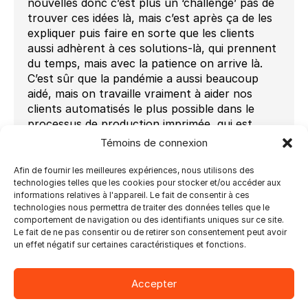
nouvelles donc c’est plus un ‘challenge’ pas de
trouver ces idées là, mais c’est après ça de les
expliquer puis faire en sorte que les clients
aussi adhèrent à ces solutions-là, qui prennent
du temps, mais avec la patience on arrive là.
C’est sûr que la pandémie a aussi beaucoup
aidé, mais on travaille vraiment à aider nos
clients automatisés le plus possible dans le
processus de production imprimée, qui est
essentiel aujourd’hui. La majorité des
Témoins de connexion
commandes viennent via un site de commerce
en ligne et puis il ne faut pas pouvoir il ne faut
Afin de fournir les meilleures expériences, nous utilisons des
pas toucher à ces produits au fichier ou au
technologies telles que les cookies pour stocker et/ou accéder aux
informations relatives à l'appareil. Le fait de consentir à ces
produit tout au long du production le plus
technologies nous permettra de traiter des données telles que le
possible. La pandémie a aussi accentué ça
comportement de navigation ou des identifiants uniques sur ce site.
encore plus.
Le fait de ne pas consentir ou de retirer son consentement peut avoir
un effet négatif sur certaines caractéristiques et fonctions.
Donc les solutions qu’on offre à nos clients
avant c’était comme un ‘nice to have’, puis la
pandémie a fait en sorte que c’était essentiel.
Accepter
Donc des fois, dans le changement, c’est une