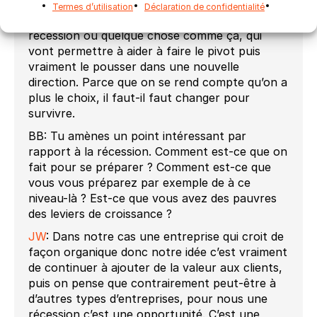
industrie qui est plus conservateur, il y a aussi
Termes d’utilisation
Déclaration de confidentialité
des impacts, comme la pandémie ou une
récession ou quelque chose comme ça, qui
vont permettre à aider à faire le pivot puis
vraiment le pousser dans une nouvelle
direction. Parce que on se rend compte qu’on a
plus le choix, il faut-il faut changer pour
survivre.
BB: Tu amènes un point intéressant par
rapport à la récession. Comment est-ce que on
fait pour se préparer ? Comment est-ce que
vous vous préparez par exemple de à ce
niveau-là ? Est-ce que vous avez des pauvres
des leviers de croissance ?
JW
: Dans notre cas une entreprise qui croit de
façon organique donc notre idée c’est vraiment
de continuer à ajouter de la valeur aux clients,
puis on pense que contrairement peut-être à
d’autres types d’entreprises, pour nous une
récession c’est une opportunité. C’est une