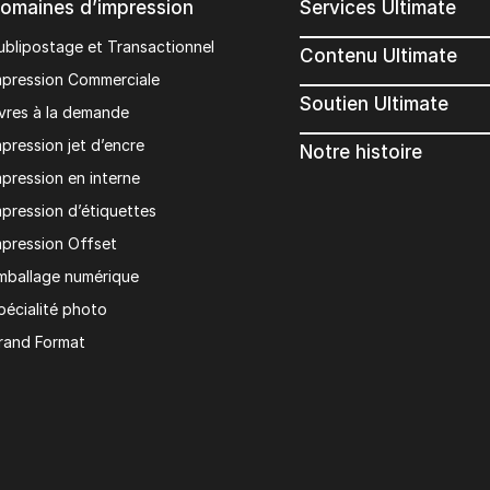
omaines d’impression
Services Ultimate
ublipostage et Transactionnel
Contenu Ultimate
mpression Commerciale
Soutien Ultimate
ivres à la demande
mpression jet d’encre
Notre histoire
mpression en interne
mpression d’étiquettes
mpression Offset
mballage numérique
pécialité photo
rand Format