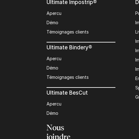
Ultimate Impostrip®
D
Apercu
P
Démo
I
Témoignages clients
L
I
Ultimate Bindery®
I
Apercu
I
Démo
I
Témoignages clients
E
S
Ultimate BesCut
G
Apercu
Démo
Nous
joindre