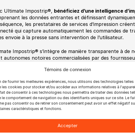
c Ultimate Impostrip®,
bénéficiez d’une intelligence d’i
prenant les données entrantes et définissant dynamiquemen
séquence, les prestataires de services d’impression créent
necté qui capture automatiquement les commandes de trav
es envoie à la presse sans intervention de l’utilisateur.
imate Impostrip® s’intègre de manière transparente à de
nt autonomes notoires commercialisées par des fournisseurs,
se connecter à des systèmes Web-to-Print (Web2Print) o
Témoins de connexion
eloppés en interne/auto-développés sous certaines condit
n de fournir les meilleures expériences, nous utilisons des technologies telles
oignez-nous pour notre webinaire Ultimate Solutions le
je
 les cookies pour stocker et/ou accéder aux informations relatives à l'apparei
n we will talk about how Ultimate Impostrip® integrates 
fait de consentir à ces technologies nous permettra de traiter des données tel
orious standalone web-to-print solutions and set your c
 le comportement de navigation ou des identifiants uniques sur ce site. Le fai
ne pas consentir ou de retirer son consentement peut avoir un effet négatif su
rint.
taines caractéristiques et fonctions.
e : 14 septembre 2023
re : 11 h 00 (HNE)
Accepter