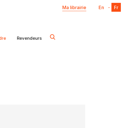
Ma librairie
En
-
Fr
dre
Revendeurs
X