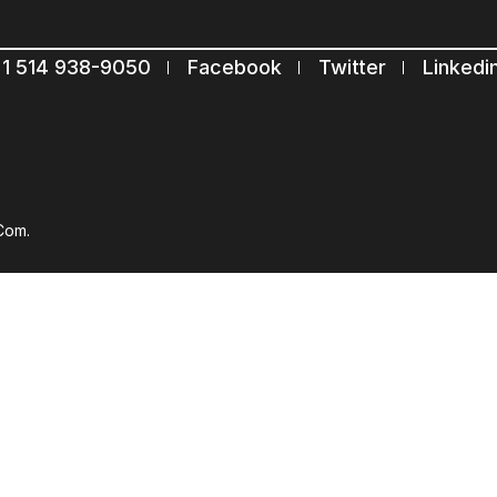
Restons en contact
1 514 938-9050
Facebook
Twitter
Linkedi
Abonnez-vous à notre liste de diffusion
Suscribe
Com.