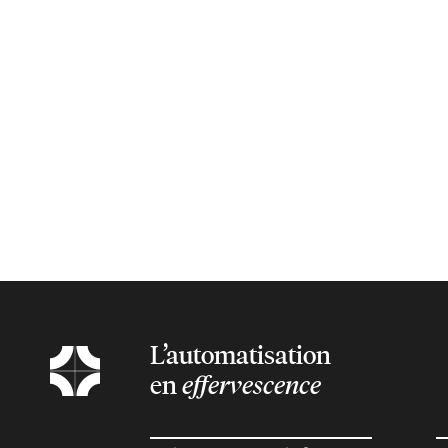
L’automatisation
en
effervescence