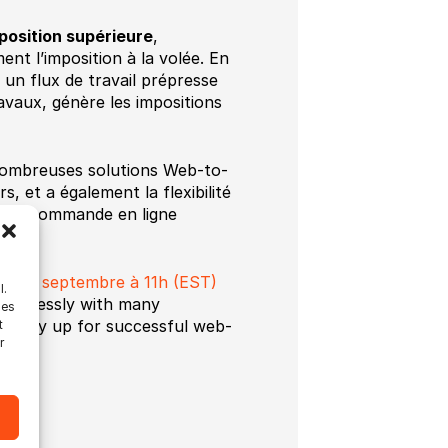
mposition supérieure
,
t l’imposition à la volée. En
 un flux de travail prépresse
aux, génère les impositions
 nombreuses solutions Web-to-
 et a également la flexibilité
u de commande en ligne
ions.
udi 14 septembre à 11h (EST)
l.
seamlessly with many
les
ompany up for successful web-
t
r