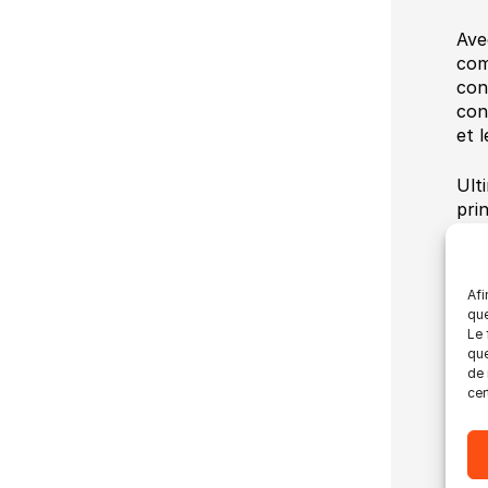
Ave
com
con
con
et l
Ult
pri
de 
dév
Afi
Rej
que
whe
Le 
not
que
de 
to-p
cer
Dat
Heu