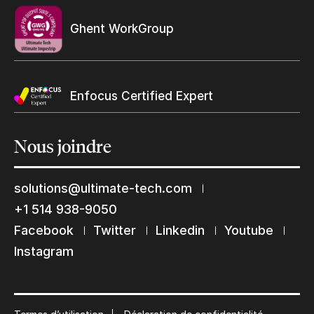
Ghent WorkGroup
Enfocus Certified Expert
Nous
joindre
solutions@ultimate-tech.com
+1 514 938-9050
Facebook
Twitter
Linkedin
Youtube
Restons en contact
Instagram
Abonnez-vous à notre liste de diffusion
Suscribe