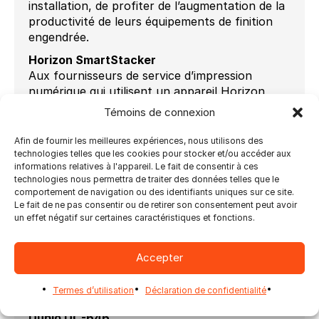
installation, de profiter de l’augmentation de la
productivité de leurs équipements de finition
engendrée.
Horizon SmartStacker
Aux fournisseurs de service d’impression
numérique qui utilisent un appareil Horizon
SmartStacker et désirent maximiser leur
Témoins de connexion
équipement au maximum, le logiciel
d’automatisation Impostrip® offre un
Afin de fournir les meilleures expériences, nous utilisons des
séquençage unique et contrairement à d’autres
technologies telles que les cookies pour stocker et/ou accéder aux
informations relatives à l'appareil. Le fait de consentir à ces
solutions d’imposition, celui-ci offre le moyen
technologies nous permettra de traiter des données telles que le
de produire plusieurs commandes de différents
comportement de navigation ou des identifiants uniques sur ce site.
types sur une même page tout à fait
Le fait de ne pas consentir ou de retirer son consentement peut avoir
automatiquement et ce, tout en optimisant les
un effet négatif sur certaines caractéristiques et fonctions.
espaces vides. En combinant Impostrip® et
Direct-to-Finish, les fournisseurs de service
Accepter
d’impression obtiennent un moyen dynamique
de préparation du travail et d’optimisation de
Termes d’utilisation
Déclaration de confidentialité
leurs équipements.
Duplo DC-646