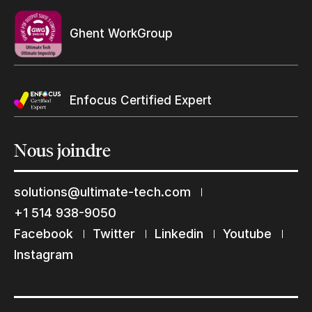
Ghent WorkGroup
Enfocus Certified Expert
Nous
joindre
solutions@ultimate-tech.com
+1 514 938-9050
Restons en contact
Facebook
Twitter
Linkedin
Youtube
Abonnez-vous à notre liste de diffusion
Instagram
Suscribe