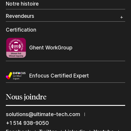
Notre histoire
Emballage numérique
Spécialité photo
Revendeurs
Grand Format
Programme et certification revendeurs Ultimate
Certification
Trouvez un revendeur
Ghent WorkGroup
Enfocus Certified Expert
Restons en contact
Nous
joindre
Abonnez-vous à notre liste de diffusion
solutions@ultimate-tech.com
Suscribe
+1 514 938-9050