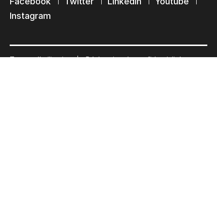
Facebook
Twitter
Linkedin
Youtube
Instagram
Termes d’utilisation
Déclaration de confidentialité
© 2026 Ultimate Tech inc |
Crédit :
Zen Branding, Design & Com.