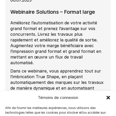
06.07.2023
Webinaire Solutions – Format large
Améliorez l’automatisation de votre activité
grand format et prenez l’avantage sur vos
concurrents. Livrez les travaux plus
rapidement et améliorez la qualité de sortie.
Augmentez votre marge bénéficiaire avec
l’impression grand format et grand format en
mettant en œuvre un flux de travail
automatisé.
Dans ce webinaire, vous apprendrez tout sur
l’imbrication True Shape, en plaçant
automatiquement des marques sur les travaux
de manière dynamique et en automatisant
complètement le processus d’imbrication
Témoins de connexion
prépresse. Ultimate peut vous aider à gagner
en efficacité et à réaliser des économies pour
Afin de fournir les meilleures expériences, nous utilisons des
aider votre entreprise à se développer.
technologies telles que les cookies pour stocker et/ou accéder aux