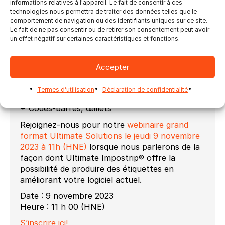
informations relatives à l'appareil. Le fait de consentir à ces
+ Suppression du « Manuel » de l’imposition
technologies nous permettra de traiter des données telles que le
grand format
comportement de navigation ou des identifiants uniques sur ce site.
Le fait de ne pas consentir ou de retirer son consentement peut avoir
+ Imbrication automatique de forme réelle
un effet négatif sur certaines caractéristiques et fonctions.
+ Optimisation automatisée des feuilles
+ Intégration aux tables de coupe
Accepter
+ Séparations des couleurs pour automatiser
Termes d’utilisation
Déclaration de confidentialité
la finition
+ Codes-barres, œillets
Rejoignez-nous pour notre
webinaire grand
format Ultimate Solutions le jeudi 9 novembre
2023 à 11h (HNE)
lorsque nous parlerons de la
façon dont Ultimate Impostrip® offre la
possibilité de produire des étiquettes en
améliorant votre logiciel actuel.
Date : 9 novembre 2023
Heure : 11 h 00 (HNE)
S’inscrire ici!