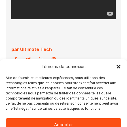
par Ultimate Tech
Témoins de connexion
Afin de fournir les meilleures expériences, nous utilisons des
03.03.2025
technologies telles que les cookies pour stocker et/ou accéder aux
informations relatives à l'appareil. Le fait de consentir à ces
David Zwang s’entretient avec Julie Watson,
technologies nous permettra de traiter des données telles que le
PDG d’Ultimate Tech, lors des #Innovationdays
comportement de navigation ou des identifiants uniques sur ce site.
Le fait de ne pas consentir ou de retirer son consentement peut avoir
de @Hunkeler, à propos de l’Impostrip pionnier
un effet négatif sur certaines caractéristiques et fonctions.
d’Ultimate, ainsi que d’autres produits
développés par l’entreprise, tels qu’Ultimate
Bindery pour aider à automatiser la finition.
Accepter