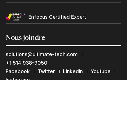
Restons en contact
Enfocus Certified Expert
Abonnez-vous à notre liste de diffusion
Suscribe
Nous
joindre
solutions@ultimate-tech.com
+1 514 938-9050
Facebook
Twitter
Linkedin
Youtube
Instagram
Termes d’utilisation
Déclaration de confidentialité
© 2026 Ultimate Tech inc |