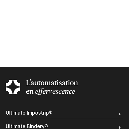
L’automatisation
en
effervescence
Ultimate Impostrip®
Apercu
Ultimate Bindery®