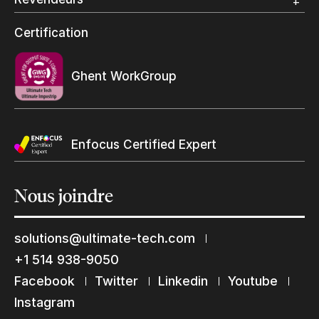
Grand Format
Programme et certification revendeurs Ultimate
Certification
Trouvez un revendeur
Ghent WorkGroup
Enfocus Certified Expert
Restons en contact
Nous
joindre
Abonnez-vous à notre liste de diffusion
Suscribe
solutions@ultimate-tech.com
+1 514 938-9050
Facebook
Twitter
Linkedin
Youtube
Instagram