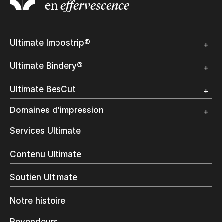
en
effervescence
Ultimate Impostrip®
Apercu
Ultimate Bindery®
Démo
Témoignages clients
Apercu
Ultimate BesCut
Démo
Témoignages clients
Apercu
Domaines d’impression
Démo
Publipostage et Transactionnel
Services Ultimate
Impression Commerciale
Livres à la demande
Contenu Ultimate
Impression jet d’encre
Impression en interne
Soutien Ultimate
Impression d’étiquettes
Impression Offset
Notre histoire
Emballage numérique
Spécialité photo
Revendeurs