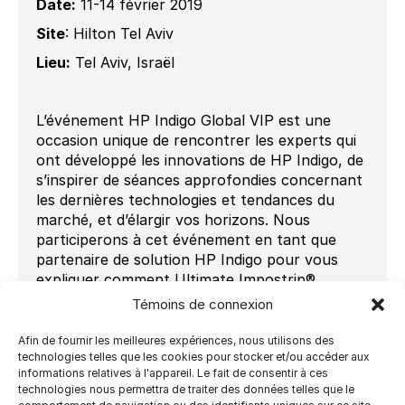
Date:
11-14 février 2019
Site
: Hilton Tel Aviv
Lieu:
Tel Aviv, Israël
L’événement HP Indigo Global VIP est une
occasion unique de rencontrer les experts qui
ont développé les innovations de HP Indigo, de
s’inspirer de séances approfondies concernant
les dernières technologies et tendances du
marché, et d’élargir vos horizons. Nous
participerons à cet événement en tant que
partenaire de solution HP Indigo pour vous
expliquer comment Ultimate Impostrip®
optimise la productivité d’impression des clients
Témoins de connexion
HP Indigo dans le monde entier. Ultimate
Bindery® permet à HP Direct2Finish de
Afin de fournir les meilleures expériences, nous utilisons des
configurer automatiquement les équipements
technologies telles que les cookies pour stocker et/ou accéder aux
informations relatives à l'appareil. Le fait de consentir à ces
de finition.
technologies nous permettra de traiter des données telles que le