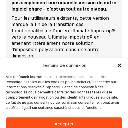
pas simplement une nouvelle version de notre
logiciel phare – c’est un tout autre niveau.
Pour les utilisateurs existants, cette version
marque la fin de la transition des
fonctionnalités de l’ancien Ultimate Impostrip®
vers le nouveau Ultimate Impostrip® en
amenant littéralement notre solution
d’imposition polyvalente dans une autre
dimension.
Rejoignez-nous le jeudi 22 septembre 2022 à
Témoins de connexion
10h00 HNE pour notre webinaire Sprint sur le
nouveau Ultimate Impostrip® 2022 Scalable
Afin de fournir les meilleures expériences, nous utilisons des
technologies telles que les cookies pour stocker et/ou accéder aux
alors que nous vous montrerons comment
informations relatives à l'appareil. Le fait de consentir à ces
atteindre une vitesse et une puissance
technologies nous permettra de traiter des données telles que le
d’imposition incroyables avec ce logiciel
comportement de navigation ou des identifiants uniques sur ce site.
autonome et ouvert.
Au cours de cette
Le fait de ne pas consentir ou de retirer son consentement peut avoir
un effet négatif sur certaines caractéristiques et fonctions.
session de 15 minutes, nos experts couvriront :
Capacités de suivi des travaux améliorées
Accepter
avec une puissante API de statuts