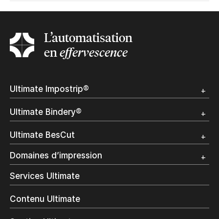
L’automatisation
en
effervescence
Ultimate Impostrip®
Apercu
Ultimate Bindery®
Démo
Témoignages clients
Apercu
Ultimate BesCut
Démo
Témoignages clients
Apercu
Domaines d’impression
Démo
Publipostage et Transactionnel
Services Ultimate
Impression Commerciale
Livres à la demande
Contenu Ultimate
Impression jet d’encre
Impression en interne