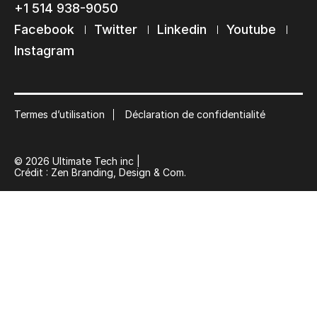
+1 514 938-9050
Restons en contact
Facebook
Twitter
Linkedin
Youtube
Abonnez-vous à notre liste de diffusion
Instagram
Suscribe
Termes d’utilisation
Déclaration de confidentialité
© 2026 Ultimate Tech inc |
Crédit :
Zen Branding, Design & Com.