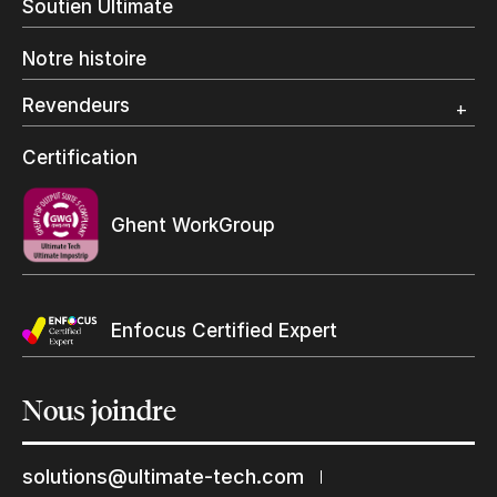
Soutien Ultimate
Impression d’étiquettes
Impression Offset
Notre histoire
Emballage numérique
Spécialité photo
Revendeurs
Grand Format
Programme et certification revendeurs Ultimate
Certification
Trouvez un revendeur
Ghent WorkGroup
Enfocus Certified Expert
Nous
joindre
solutions@ultimate-tech.com