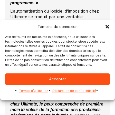
programme. »
L’automatisation du logiciel d’imposition chez
Ultimate se traduit par une véritable
automatisation fiable. Conçu dans un souci de
Témoins de connexion
productivité, Ultimate Impostrip® optimise
chaque aspect du flux de travail d’imposition
Afin de fournir les meilleures expériences, nous utilisons des
prépresse avec des outils faciles à utiliser mais
technologies telles que les cookies pour stocker et/ou accéder aux
extrêmement polyvalents. Son interface
informations relatives à l'appareil. Le fait de consentir à ces
conviviale et ses outils intuitifs réduisent
technologies nous permettra de traiter des données telles que le
comportement de navigation ou des identifiants uniques sur ce site.
considérablement la courbe d’apprentissage,
Le fait de ne pas consentir ou de retirer son consentement peut avoir
permettant aux personnes ayant peu ou pas
un effet négatif sur certaines caractéristiques et fonctions.
d’expérience dans l’impression d’être
rapidement à jour et de configurer le logiciel
pour imposer automatiquement des travaux de
Accepter
différents types et tailles de produits à grande
vitesse.
Termes d’utilisation
Déclaration de confidentialité
« En tant que dirigeant de deuxième génération
chez Ultimate, je peux comprendre de première
main la valeur de la formation des prochaines