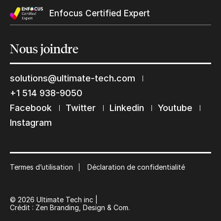
Enfocus Certified Expert
Nous
joindre
solutions@ultimate-tech.com
+1 514 938-9050
Restons en contact
Facebook
Twitter
Linkedin
Youtube
Instagram
Abonnez-vous à notre liste de diffusion
Suscribe
Termes d’utilisation
Déclaration de confidentialité
© 2026 Ultimate Tech inc |
Crédit :
Zen Branding, Design & Com.