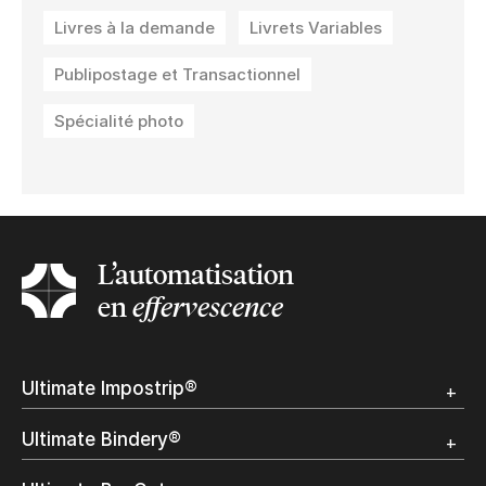
Livres à la demande
Livrets Variables
Publipostage et Transactionnel
Spécialité photo
L’automatisation
en
effervescence
Ultimate Impostrip®
Apercu
Ultimate Bindery®
Démo
Témoignages clients
Apercu