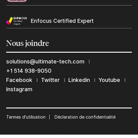
Enfocus Certified Expert
Nous
joindre
Restons en contact
solutions@ultimate-tech.com
Abonnez-vous à notre liste de diffusion
+1 514 938-9050
Facebook
Twitter
Linkedin
Youtube
Suscribe
Instagram
Termes d’utilisation
Déclaration de confidentialité
© 2026 Ultimate Tech inc |