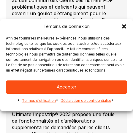
au défi commun des clients des fichiers PDF
problématiques et déficients qui peuvent
devenir un goulot d’étranglement pour le
processus d’imposition et d’extraction. Ces
Témoins de connexion
fichiers réduisent la vitesse de sortie de la
production ou parfois ne sortent pas ou ne
Afin de fournir les meilleures expériences, nous utilisons des
s’impriment pas du tout. Ces fichiers sont
technologies telles que les cookies pour stocker et/ou accéder aux
généralement très volumineux en taille ou en
informations relatives à l'appareil. Le fait de consentir à ces
pagination et peuvent avoir des problèmes
technologies nous permettra de traiter des données telles que le
inhérents qui ne sont pas toujours détectables
comportement de navigation ou des identifiants uniques sur ce site.
Le fait de ne pas consentir ou de retirer son consentement peut avoir
et qui peuvent étouffer n’importe quelle
un effet négatif sur certaines caractéristiques et fonctions.
presse. Avec Ultimate BetterPDF®, les fichiers
PDF sont repensés selon les exigences
spécifiques du périphérique de sortie cible via
Accepter
une série d’options définies par l’utilisateur qui
peuvent supprimer ces problèmes et améliorer
Termes d’utilisation
Déclaration de confidentialité
les performances de sortie.
Ultimate Impostrip® 2023 propose une foule
de fonctionnalités et d’améliorations
supplémentaires demandées par les clients