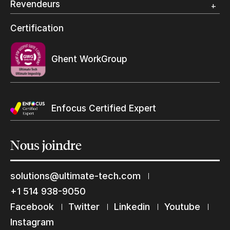
Revendeurs
Grand Format
Programme et certification revendeurs Ultimate
Certification
Trouvez un revendeur
Ghent WorkGroup
Enfocus Certified Expert
Nous
joindre
solutions@ultimate-tech.com
Restons en contact
+1 514 938-9050
Abonnez-vous à notre liste de diffusion
Facebook
Twitter
Linkedin
Youtube
Suscribe
Instagram