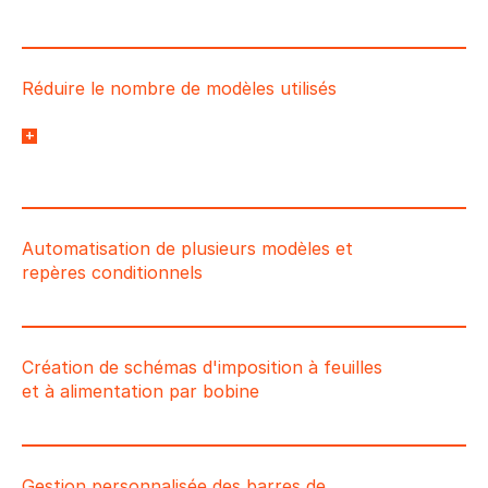
Réduire le nombre de modèles utilisés
Des clients sont passés de 4000 modèles avec une
autre solution à seulement 40 configurations
dynamiques avec Ultimate Impostrip®.
Automatisation de plusieurs modèles et
repères conditionnels
Création de schémas d'imposition à feuilles
et à alimentation par bobine
Gestion personnalisée des barres de