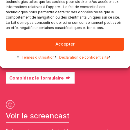
technologies telles que les cookies pour stocker et/ou accéder aux
informations relatives à l'appareil. Le fait de consentir à ces
technologies nous permettra de traiter des données telles que le
comportement de navigation ou des identifiants uniques sur ce site.
Réserver une démo
Le fait de ne pas consentir ou de retirer son consentement peut avoir
un effet négatif sur certaines caractéristiques et fonctions.
Remplissez notre formulaire en ligne et accédez à
Accepter
une version complète de 5 jours du logiciel. Une fois
vos informations validées, nous vous contacterons
Termes d’utilisation
Déclaration de confidentialité
pour activer votre démo.
Complétez le formulaire
Voir le screencast