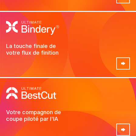
View the screencast
La touche finale de
votre flux de
finition
Voir produit
Votre compagnon de
coupe
piloté par l'IA
Voir produit