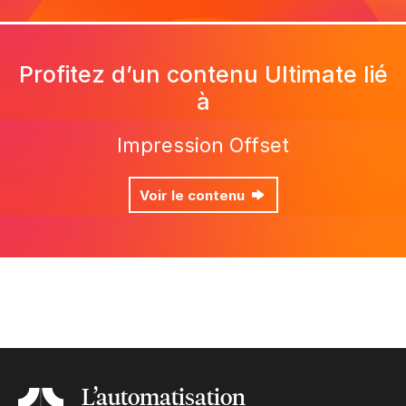
Profitez d’un contenu Ultimate lié
à
Impression Offset
Voir le contenu
Yes, send me Ultimate’s newsletter
L’automatisation