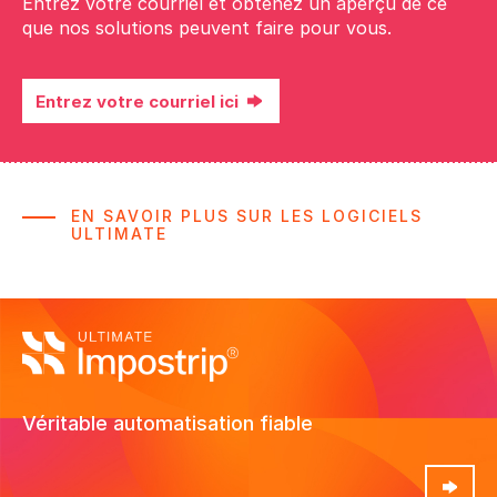
Entrez votre courriel et obtenez un aperçu de ce
que nos solutions peuvent faire pour vous.
Entrez votre courriel ici
EN SAVOIR PLUS SUR LES LOGICIELS
Accédez à une version complète de 5
Entrez votre courriel et obtenez un
ULTIMATE
aperçu de ce que nos solutions
jours du logiciel
peuvent faire pour vous.
Véritable automatisation fiable
Voir produit