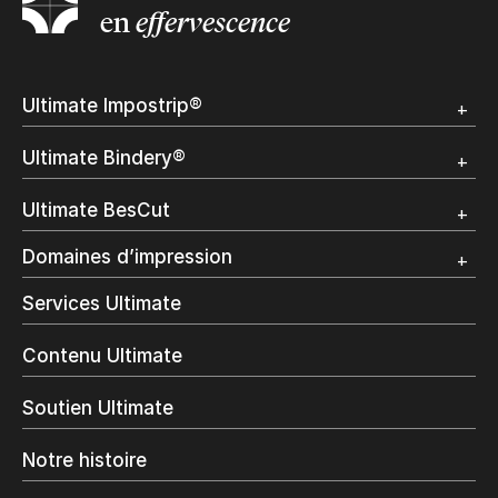
en
effervescence
Submit
Ultimate Impostrip®
Apercu
Ultimate Bindery®
Démo
Témoignages clients
Apercu
Ultimate BesCut
Démo
Témoignages clients
Apercu
Domaines d’impression
Démo
Publipostage et Transactionnel
Services Ultimate
Impression Commerciale
Livres à la demande
Contenu Ultimate
Impression jet d’encre
Impression en interne
Soutien Ultimate
Impression d’étiquettes
Impression Offset
Notre histoire
Emballage numérique
Spécialité photo