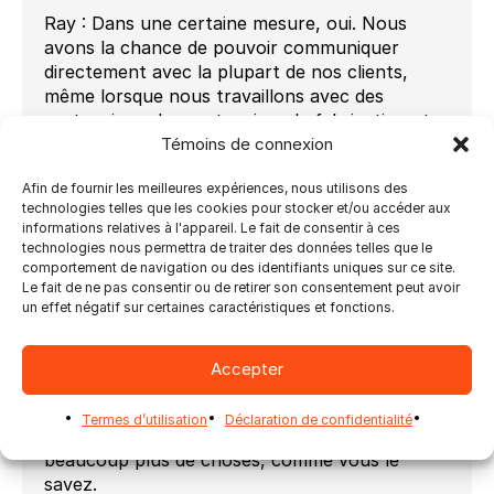
Ray : Dans une certaine mesure, oui. Nous
avons la chance de pouvoir communiquer
directement avec la plupart de nos clients,
même lorsque nous travaillons avec des
partenaires, des partenaires de fabrication et
Témoins de connexion
des partenaires de revente. En fin de compte,
les clients qui commencent à peine à
Afin de fournir les meilleures expériences, nous utilisons des
automatiser leurs opérations d’impression ou
technologies telles que les cookies pour stocker et/ou accéder aux
qui sont en train de le faire peuvent bénéficier
informations relatives à l'appareil. Le fait de consentir à ces
de la gamme diversifiée de solutions
technologies nous permettra de traiter des données telles que le
technologiques dont nous disposons. Nous
comportement de navigation ou des identifiants uniques sur ce site.
Le fait de ne pas consentir ou de retirer son consentement peut avoir
pouvons donc nous adapter à leur
un effet négatif sur certaines caractéristiques et fonctions.
fonctionnement et le fait que nous ajoutons
davantage de fonctionnalités, davantage
d’outils d’automatisation, leur permet
Accepter
d’imprimer davantage de feuilles et de réaliser
de nouvelles applications, car avec
Termes d’utilisation
Déclaration de confidentialité
l’automatisation, vous pouvez réaliser
beaucoup plus de choses, comme vous le
savez.