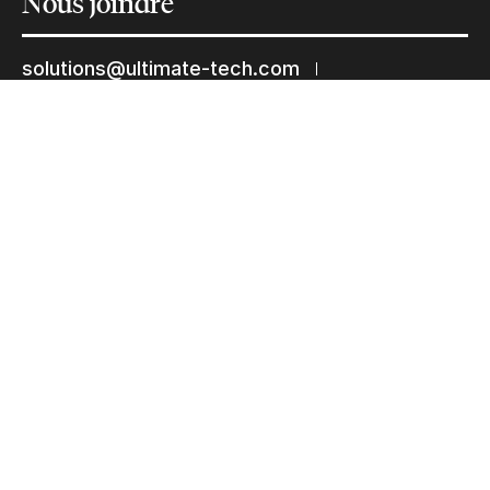
Nous
joindre
solutions@ultimate-tech.com
+1 514 938-9050
Facebook
Twitter
Linkedin
Youtube
Instagram
Termes d’utilisation
Déclaration de confidentialité
© 2026 Ultimate Tech inc |
Crédit :
Zen Branding, Design & Com.