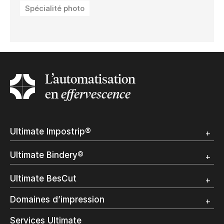
Spécialité photo
L’automatisation
en
effervescence
Ultimate Impostrip®
Apercu
Ultimate Bindery®
Démo
Témoignages clients
Apercu
Ultimate BesCut
Démo
Témoignages clients
Apercu
Domaines d’impression
Démo
Publipostage et Transactionnel
Services Ultimate