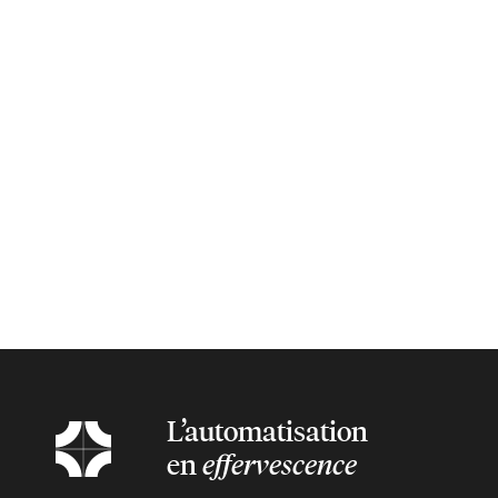
L’automatisation
en
effervescence