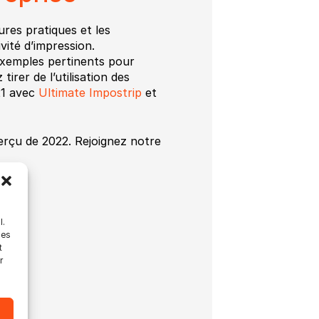
ures pratiques et les
vité d’impression.
exemples pertinents pour
rer de l’utilisation des
21 avec
Ultimate Impostrip
et
rçu de 2022. Rejoignez notre
l.
les
t
r