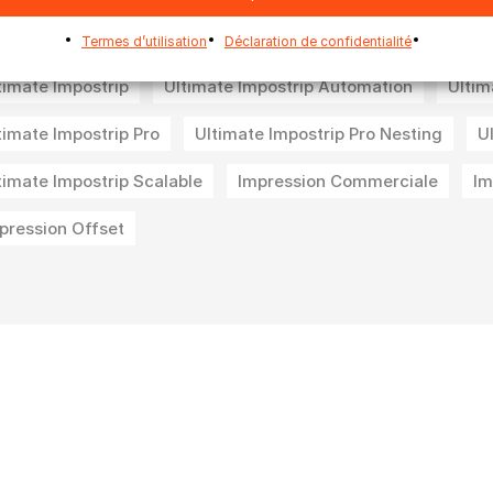
Termes d’utilisation
Déclaration de confidentialité
timate Impostrip
Ultimate Impostrip Automation
Ultim
timate Impostrip Pro
Ultimate Impostrip Pro Nesting
U
timate Impostrip Scalable
Impression Commerciale
Im
pression Offset