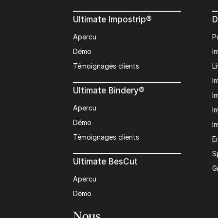
Ultimate Impostrip®
D
Apercu
P
Démo
I
Témoignages clients
L
I
Ultimate Bindery®
I
Apercu
I
Démo
I
Témoignages clients
E
S
Ultimate BesCut
G
Apercu
Démo
Nous