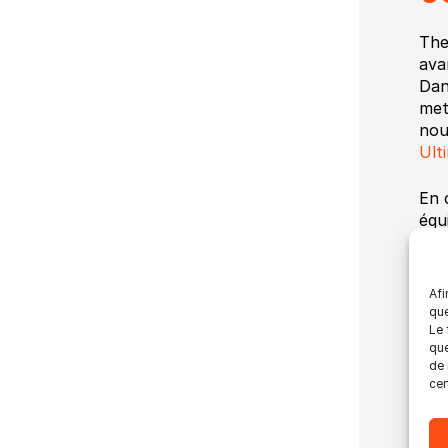
The
ava
Dan
met
nou
Ult
En 
équ
Dat
Heu
Afi
que
Le 
Abo
que
de 
Pou
cer