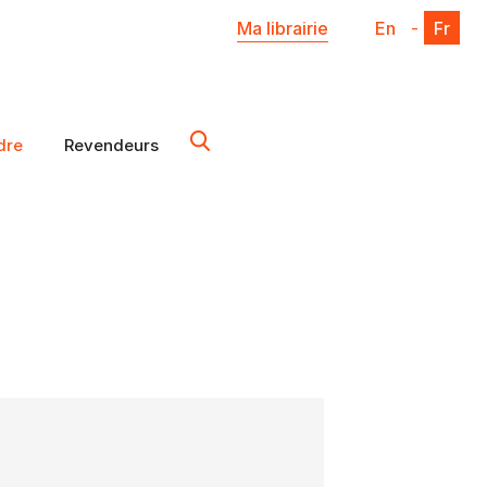
Ma librairie
En
-
Fr
dre
Revendeurs
X