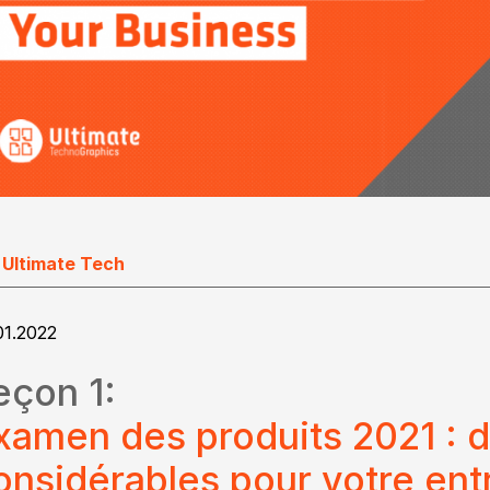
 Ultimate Tech
01.2022
eçon 1:
xamen des produits 2021 : 
onsidérables pour votre ent