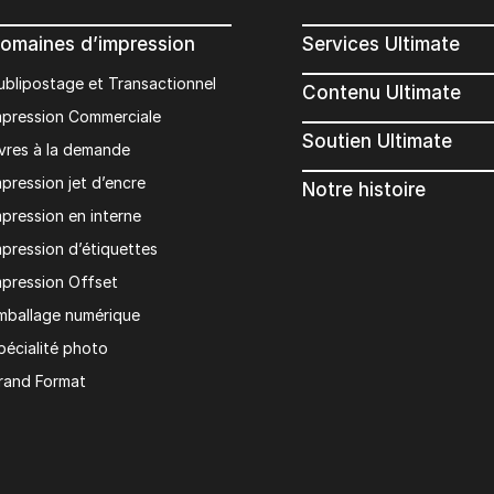
omaines d’impression
Services Ultimate
ublipostage et Transactionnel
Contenu Ultimate
mpression Commerciale
Soutien Ultimate
ivres à la demande
mpression jet d’encre
Notre histoire
mpression en interne
mpression d’étiquettes
mpression Offset
mballage numérique
pécialité photo
rand Format