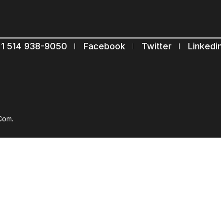
Restons en contact
1 514 938-9050
Facebook
Twitter
Linkedi
Abonnez-vous à notre liste de diffusion
Suscribe
Com.