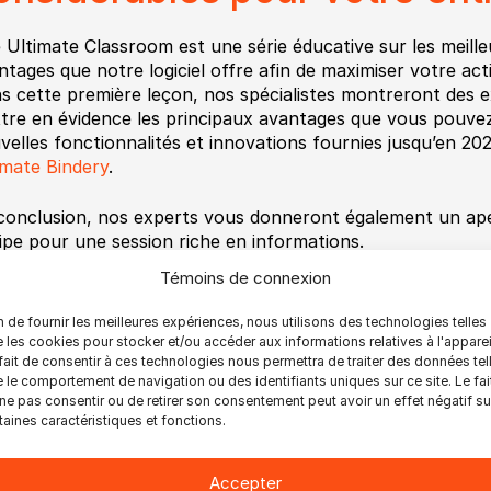
 Ultimate Classroom est une série éducative sur les meille
ntages que notre logiciel offre afin de maximiser votre acti
s cette première leçon, nos spécialistes montreront des 
tre en évidence les principaux avantages que vous pouvez ti
velles fonctionnalités et innovations fournies jusqu’en 20
imate Bindery
.
conclusion, nos experts vous donneront également un ape
ipe pour une session riche en informations.
Témoins de connexion
e: Jeudi, 24 février, 2022
re: 10am EST (New York/Montréal)
n de fournir les meilleures expériences, nous utilisons des technologies telles
 les cookies pour stocker et/ou accéder aux informations relatives à l'apparei
fait de consentir à ces technologies nous permettra de traiter des données tel
nnez-vous à la leçon 1 en cliquant >>
ICI
 le comportement de navigation ou des identifiants uniques sur ce site. Le fai
ne pas consentir ou de retirer son consentement peut avoir un effet négatif su
r l’instant nos webinaires sont en anglais
taines caractéristiques et fonctions.
Accepter