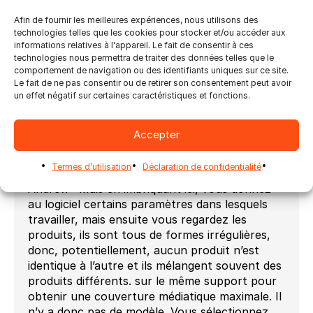
Lorsque vous disposez d’une suite logicielle
Afin de fournir les meilleures expériences, nous utilisons des
dans laquelle vous aimez l’imbrication, et
technologies telles que les cookies pour stocker et/ou accéder aux
maintenant je me souviens de ce que je voulais
informations relatives à l'appareil. Le fait de consentir à ces
technologies nous permettra de traiter des données telles que le
vous demander. Avez-vous besoin de créer des
comportement de navigation ou des identifiants uniques sur ce site.
modèles pour savoir comment faire les
Le fait de ne pas consentir ou de retirer son consentement peut avoir
choses… comment fait-il ?
un effet négatif sur certaines caractéristiques et fonctions.
Andrew : Faites confiance au logiciel
Accepter
Morten : Faites confiance au logiciel, hein ?
Parce qu’autrefois, il fallait créer des modèles,
n’est-ce pas ?
Termes d’utilisation
Déclaration de confidentialité
Andrew : Mais en imbriquant ici, vous donnez
au logiciel certains paramètres dans lesquels
travailler, mais ensuite vous regardez les
produits, ils sont tous de formes irrégulières,
donc, potentiellement, aucun produit n’est
identique à l’autre et ils mélangent souvent des
produits différents. sur le même support pour
obtenir une couverture médiatique maximale. Il
n’y a donc pas de modèle. Vous sélectionnez