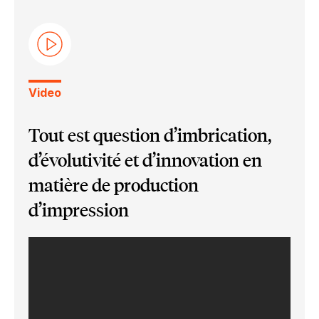
Ultimate Bindery
Ultimate Impostrip Pro
Emballage numérique
Spécialité photo
Ultimate Impostrip Automation
Grand Format
Livrets Variables
Cartes
Ultimate Impostrip Scalable
Impression par le Web
Video
Tout est question d’imbrication,
d’évolutivité et d’innovation en
matière de production
d’impression