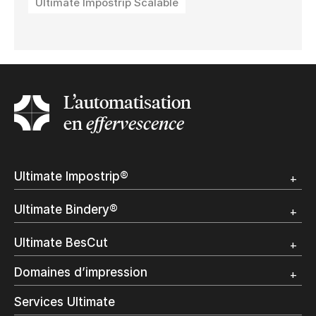
Ultimate Impostrip Scalable
L’automatisation
en
effervescence
Ultimate Impostrip®
Apercu
Ultimate Bindery®
Démo
Témoignages clients
Apercu
Ultimate BesCut
Démo
Témoignages clients
Apercu
Domaines d’impression
Démo
Publipostage et Transactionnel
Services Ultimate
Restons en contact
Impression Commerciale