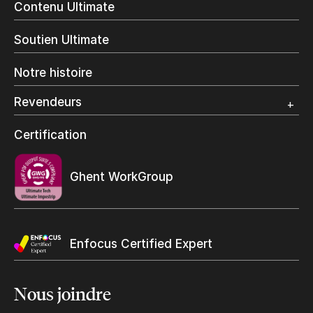
Contenu Ultimate
Impression jet d’encre
Impression en interne
Soutien Ultimate
Impression d’étiquettes
Impression Offset
Notre histoire
Emballage numérique
Spécialité photo
Revendeurs
Grand Format
Programme et certification revendeurs Ultimate
Certification
Trouvez un revendeur
Ghent WorkGroup
Enfocus Certified Expert
Nous
joindre