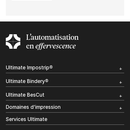
L’automatisation
en
effervescence
Ultimate Impostrip®
Apercu
Ultimate Bindery®
Démo
Témoignages clients
Apercu
Ultimate BesCut
Démo
Témoignages clients
Apercu
Domaines d’impression
Démo
Publipostage et Transactionnel
Services Ultimate
Impression Commerciale
Livres à la demande