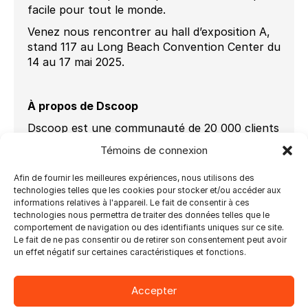
facile pour tout le monde.
Venez nous rencontrer au hall d’exposition A,
stand 117 au Long Beach Convention Center du
14 au 17 mai 2025.
À propos de Dscoop
Dscoop est une communauté de 20 000 clients
et partenaires HP Industrial Print et Large
Témoins de connexion
Format qui partagent des idées et progressent
sans cesse. C’est l’environnement collaboratif
Afin de fournir les meilleures expériences, nous utilisons des
par excellence qui propose des outils, des
technologies telles que les cookies pour stocker et/ou accéder aux
formations et des réseaux axés sur la
informations relatives à l'appareil. Le fait de consentir à ces
technologies nous permettra de traiter des données telles que le
croissance des entreprises et la résolution de
comportement de navigation ou des identifiants uniques sur ce site.
problèmes. Dscoop est gratuit pour tous les
Le fait de ne pas consentir ou de retirer son consentement peut avoir
clients HP Industrial Print et Large Format.
un effet négatif sur certaines caractéristiques et fonctions.
Venez simplement avec un esprit ouvert et une
volonté de grandir.
Accepter