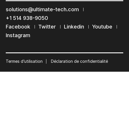
Restons en contact
solutions@ultimate-tech.com
Abonnez-vous à notre liste de diffusion
+1 514 938-9050
Suscribe
Facebook
Twitter
Linkedin
Youtube
Instagram
Termes d’utilisation
Déclaration de confidentialité
© 2026 Ultimate Tech inc |
Crédit :
Zen Branding, Design & Com.