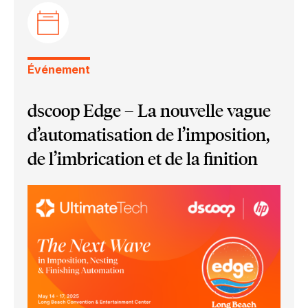
Ultimate Impostrip Automation
Grand Format
Livrets Variables
Cartes
Ultimate Impostrip Scalable
Impression par le Web
Événement
dscoop Edge – La nouvelle vague
d’automatisation de l’imposition,
de l’imbrication et de la finition