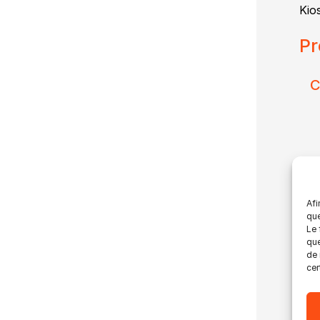
Kio
Pr
C
Afi
que
Le 
que
de 
cer