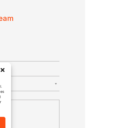
Team
l.
les
t
r