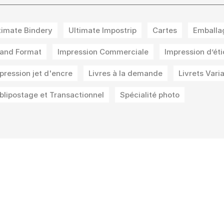
timate Bindery
Ultimate Impostrip
Cartes
Emballa
and Format
Impression Commerciale
Impression d’ét
pression jet d'encre
Livres à la demande
Livrets Vari
blipostage et Transactionnel
Spécialité photo