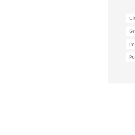
Ul
Gr
Im
Pu