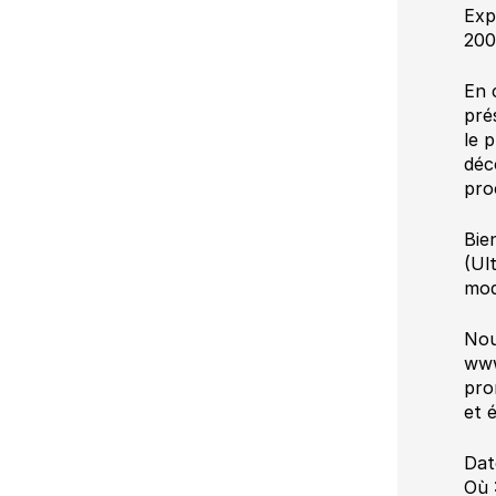
Exp
200
En 
pré
le 
déc
pro
Bie
(Ul
mod
Nou
www
pro
et 
Dat
Où 