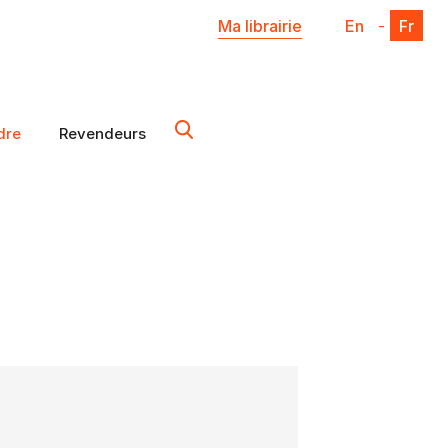
Ma librairie
En
-
Fr
dre
Revendeurs
X