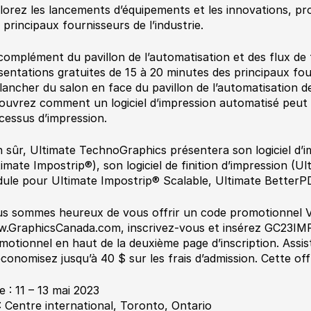
lorez les lancements d’équipements et les innovations, pro
 principaux fournisseurs de l’industrie.
complément du pavillon de l’automatisation et des flux de t
sentations gratuites de 15 à 20 minutes des principaux fou
plancher du salon en face du pavillon de l’automatisation des
ouvrez comment un logiciel d’impression automatisé peut 
cessus d’impression.
n sûr, Ultimate TechnoGraphics présentera son logiciel d’i
timate Impostrip®), son logiciel de finition d’impression (U
ule pour Ultimate Impostrip® Scalable, Ultimate BetterP
s sommes heureux de vous offrir un code promotionnel VIP
.GraphicsCanada.com, inscrivez-vous et insérez GC23I
motionnel en haut de la deuxième page d’inscription. Assi
économisez jusqu’à 40 $ sur les frais d’admission. Cette of
e : 11 – 13 mai 2023
: Centre international, Toronto, Ontario