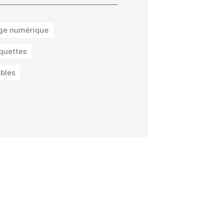
ge numérique
iquettes
ables