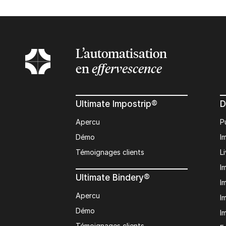
L’automatisation
en
effervescence
Ultimate Impostrip®
D
Apercu
P
Démo
I
Témoignages clients
L
I
Ultimate Bindery®
I
Apercu
I
Démo
I
Témoignages clients