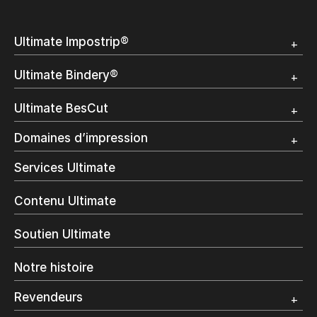
Ultimate Impostrip®
Apercu
Ultimate Bindery®
Démo
Témoignages clients
Apercu
Ultimate BesCut
Démo
Témoignages clients
Apercu
Domaines d’impression
Démo
Publipostage et Transactionnel
Services Ultimate
Impression Commerciale
Livres à la demande
Contenu Ultimate
Impression jet d’encre
Impression en interne
Soutien Ultimate
Impression d’étiquettes
Impression Offset
Notre histoire
Emballage numérique
Spécialité photo
Revendeurs
Grand Format