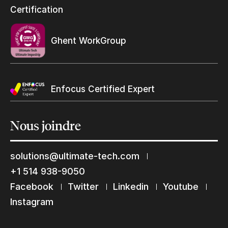
Programme et certification revendeurs Ultimate
Certification
Trouvez un revendeur
Ghent WorkGroup
Enfocus Certified Expert
Nous
joindre
solutions@ultimate-tech.com
Restons en contact
+1 514 938-9050
Abonnez-vous à notre liste de diffusion
Facebook
Twitter
Linkedin
Youtube
Suscribe
Instagram