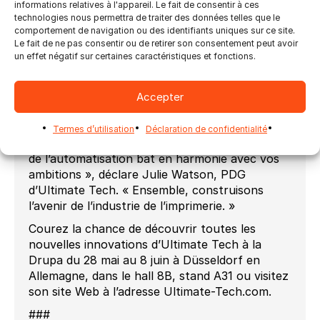
informations relatives à l'appareil. Le fait de consentir à ces
plus que de simples prestataires, l’équipe
technologies nous permettra de traiter des données telles que le
d’experts d’Ultimate Tech est un partenaire de
comportement de navigation ou des identifiants uniques sur ce site.
progrès et engagé auprès de l’industrie de
Le fait de ne pas consentir ou de retirer son consentement peut avoir
l’imprimerie. En tirant parti à la fois des
un effet négatif sur certaines caractéristiques et fonctions.
solutions d’automatisation ultimes et du
dévouement ultime de l’entreprise, la
Accepter
productivité de PSP ne se contentera pas
d’augmenter ; il passera à la vitesse supérieure.
Termes d’utilisation
Déclaration de confidentialité
« Rejoignez-nous dans un voyage où le pouls
de l’automatisation bat en harmonie avec vos
ambitions », déclare Julie Watson, PDG
d’Ultimate Tech. « Ensemble, construisons
l’avenir de l’industrie de l’imprimerie. »
Courez la chance de découvrir toutes les
nouvelles innovations d’Ultimate Tech à la
Drupa du 28 mai au 8 juin à Düsseldorf en
Allemagne, dans le hall 8B, stand A31 ou visitez
son site Web à l’adresse Ultimate-Tech.com.
###