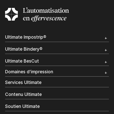
L’automatisation
en
effervescence
Ultimate Impostrip®
Apercu
Ultimate Bindery®
Démo
Témoignages clients
Apercu
Ultimate BesCut
Démo
Témoignages clients
Apercu
Domaines d’impression
Démo
Publipostage et Transactionnel
Services Ultimate
Impression Commerciale
Livres à la demande
Contenu Ultimate
Impression jet d’encre
Impression en interne
Soutien Ultimate
Impression d’étiquettes