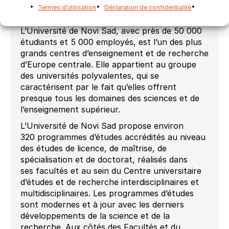
À propos de l’Université de Novi Sad
Termes d’utilisation
Déclaration de confidentialité
(www.uns.ac.rs)
L’Université de Novi Sad, avec près de 50 000
étudiants et 5 000 employés, est l’un des plus
grands centres d’enseignement et de recherche
d’Europe centrale. Elle appartient au groupe
des universités polyvalentes, qui se
caractérisent par le fait qu’elles offrent
presque tous les domaines des sciences et de
l’enseignement supérieur.
L’Université de Novi Sad propose environ
320 programmes d’études accrédités au niveau
des études de licence, de maîtrise, de
spécialisation et de doctorat, réalisés dans
ses facultés et au sein du Centre universitaire
d’études et de recherche interdisciplinaires et
multidisciplinaires. Les programmes d’études
sont modernes et à jour avec les derniers
développements de la science et de la
recherche. Aux côtés des Facultés et du