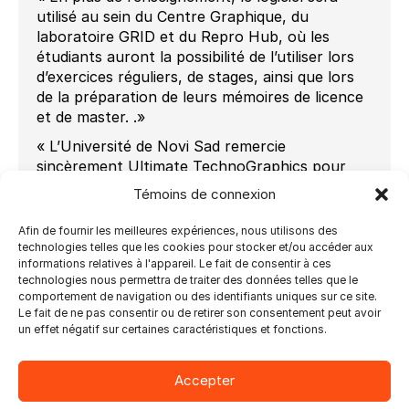
utilisé au sein du Centre Graphique, du
laboratoire GRID et du Repro Hub, où les
étudiants auront la possibilité de l’utiliser lors
d’exercices réguliers, de stages, ainsi que lors
de la préparation de leurs mémoires de licence
et de master. .»
« L’Université de Novi Sad remercie
sincèrement Ultimate TechnoGraphics pour
son don et nous sommes impatients de
Témoins de connexion
poursuivre notre coopération fructueuse à
l’avenir à travers des activités et des projets
Afin de fournir les meilleures expériences, nous utilisons des
planifiés. »
technologies telles que les cookies pour stocker et/ou accéder aux
informations relatives à l'appareil. Le fait de consentir à ces
Ultimate TechnoGraphics prend en charge
technologies nous permettra de traiter des données telles que le
plusieurs établissements d’enseignement en
comportement de navigation ou des identifiants uniques sur ce site.
Le fait de ne pas consentir ou de retirer son consentement peut avoir
Amérique du Nord et à l’étranger. Pour en
un effet négatif sur certaines caractéristiques et fonctions.
savoir plus sur les solutions Ultimate, visitez
www.imposition.com
Accepter
###