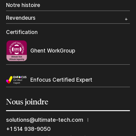
Impression Offset
Notre histoire
Emballage numérique
Spécialité photo
Revendeurs
Grand Format
Programme et certification revendeurs Ultimate
Certification
Trouvez un revendeur
Ghent WorkGroup
Enfocus Certified Expert
Nous
joindre
solutions@ultimate-tech.com
+1 514 938-9050
Restons en contact