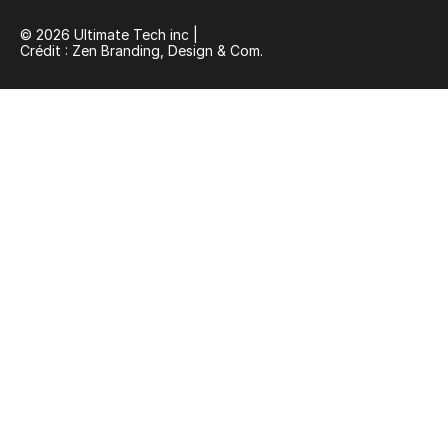
© 2026 Ultimate Tech inc |
Crédit :
Zen Branding, Design & Com.