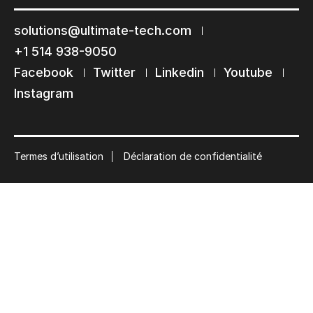
Restons en contact
solutions@ultimate-tech.com
Abonnez-vous à notre liste de diffusion
+1 514 938-9050
Suscribe
Facebook
Twitter
Linkedin
Youtube
Instagram
Termes d’utilisation
Déclaration de confidentialité
© 2026 Ultimate Tech inc |
Crédit :
Zen Branding, Design & Com.