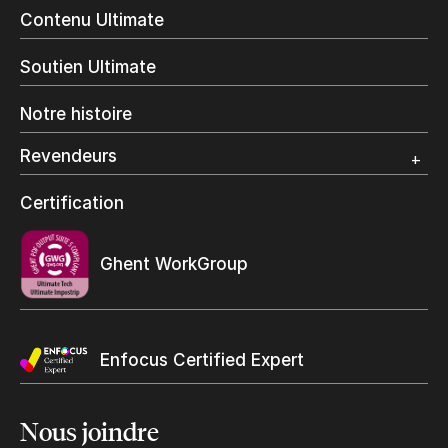
Livres à la demande
Contenu Ultimate
Impression jet d’encre
Impression en interne
Soutien Ultimate
Impression d’étiquettes
Impression Offset
Notre histoire
Emballage numérique
Spécialité photo
Revendeurs
Grand Format
Programme et certification revendeurs Ultimate
Certification
Trouvez un revendeur
Ghent WorkGroup
Enfocus Certified Expert
Nous
joindre