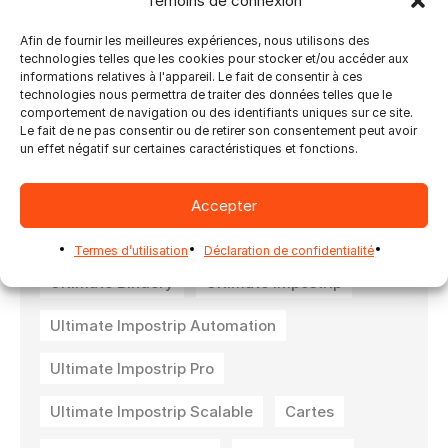
Témoins de connexion
et comment il évolue avec votre entreprise.
Ultimate TechnoGraphics met également
Afin de fournir les meilleures expériences, nous utilisons des
l’accent, outre l’imposition d’impression, sur
technologies telles que les cookies pour stocker et/ou accéder aux
informations relatives à l'appareil. Le fait de consentir à ces
l’importance de l’automatisation de la reliure. Si
technologies nous permettra de traiter des données telles que le
vous êtes intéressé par le flux de travail
comportement de navigation ou des identifiants uniques sur ce site.
d’impression/l’automatisation, consultez les
Le fait de ne pas consentir ou de retirer son consentement peut avoir
solutions d’automatisation d’impression fournies
un effet négatif sur certaines caractéristiques et fonctions.
par Ultimate TechnoGraphics !
Accepter
Termes d’utilisation
Déclaration de confidentialité
Ultimate Bindery
Ultimate Impostrip
Ultimate Impostrip Automation
Ultimate Impostrip Pro
Ultimate Impostrip Scalable
Cartes