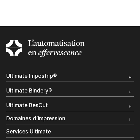
L’automatisation
en
effervescence
Ultimate Impostrip®
Apercu
Ultimate Bindery®
Démo
Témoignages clients
Apercu
Ultimate BesCut
Démo
Témoignages clients
Apercu
Domaines d’impression
Démo
Publipostage et Transactionnel
Services Ultimate
Impression Commerciale