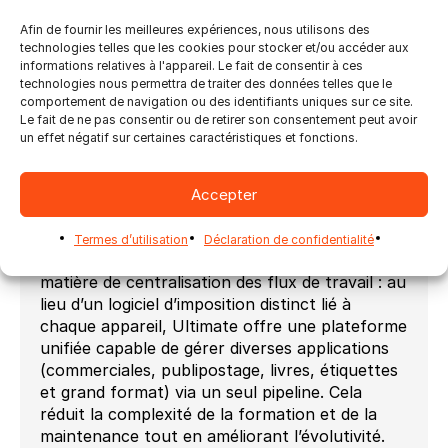
tirages plus courts, la personnalisation et la
personnalisation de masse, tout en
Afin de fournir les meilleures expériences, nous utilisons des
technologies telles que les cookies pour stocker et/ou accéder aux
complexifiant la gestion de nombreux SKU et
informations relatives à l'appareil. Le fait de consentir à ces
lots – une tâche que les solutions Ultimate
technologies nous permettra de traiter des données telles que le
peuvent entièrement automatiser. Le système
comportement de navigation ou des identifiants uniques sur ce site.
peut même gérer des étiquettes à contenu
Le fait de ne pas consentir ou de retirer son consentement peut avoir
un effet négatif sur certaines caractéristiques et fonctions.
étendu, comme les brochures
pharmaceutiques, et gérer le traitement par
lots et la séparation des rouleaux multi-clients
Accepter
directement à partir de données CSV ou MIS,
sans intervention manuelle.
Termes d’utilisation
Déclaration de confidentialité
Elle souligne la force unique d’Ultimate en
matière de centralisation des flux de travail : au
lieu d’un logiciel d’imposition distinct lié à
chaque appareil, Ultimate offre une plateforme
unifiée capable de gérer diverses applications
(commerciales, publipostage, livres, étiquettes
et grand format) via un seul pipeline. Cela
réduit la complexité de la formation et de la
maintenance tout en améliorant l’évolutivité.