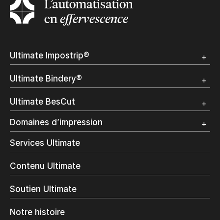
L’automatisation
en
effervescence
Ultimate Impostrip®
Apercu
Ultimate Bindery®
Démo
Témoignages clients
Apercu
Ultimate BesCut
Démo
Témoignages clients
Apercu
Domaines d’impression
Démo
Publipostage et Transactionnel
Services Ultimate
Impression Commerciale
Livres à la demande
Contenu Ultimate
Impression jet d’encre
Impression en interne
Soutien Ultimate
Impression d’étiquettes
Impression Offset
Notre histoire
Emballage numérique