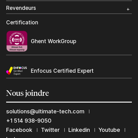
Spécialité photo
Revendeurs
Grand Format
Programme et certification revendeurs Ultimate
Certification
Trouvez un revendeur
Ghent WorkGroup
Enfocus Certified Expert
Nous
joindre
solutions@ultimate-tech.com
+1 514 938-9050
Facebook
Twitter
Linkedin
Youtube
Restons en contact