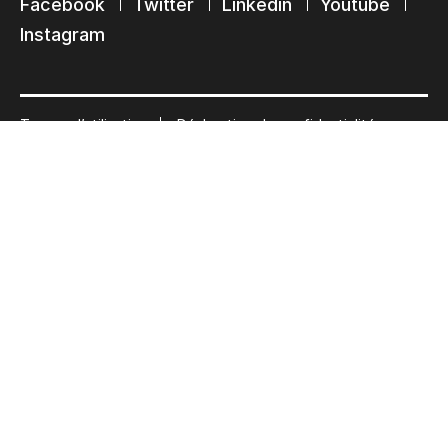
Facebook
Twitter
Linkedin
Youtube
Instagram
Termes d’utilisation
Déclaration de confidentialité
© 2026 Ultimate Tech inc |
Crédit :
Zen Branding, Design & Com.