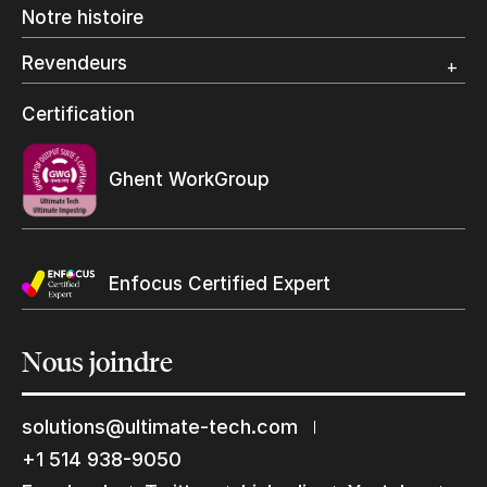
Notre histoire
Emballage numérique
Spécialité photo
Revendeurs
Grand Format
Programme et certification revendeurs Ultimate
Certification
Trouvez un revendeur
Ghent WorkGroup
Enfocus Certified Expert
Restons en contact
Nous
joindre
Abonnez-vous à notre liste de diffusion
solutions@ultimate-tech.com
Suscribe
+1 514 938-9050