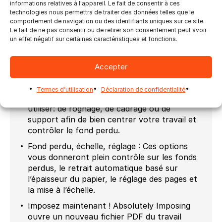
registre, de délimitage de page, de papier
informations relatives à l'appareil. Le fait de consentir à ces
presse. Vous pouvez également avoir des
technologies nous permettra de traiter des données telles que le
comportement de navigation ou des identifiants uniques sur ce site.
repères de texte comme un slug line.
Le fait de ne pas consentir ou de retirer son consentement peut avoir
Orientation : gauche, droite, en haut, en bas.
un effet négatif sur certaines caractéristiques et fonctions.
Faces des documents : recto ou recto verso.
Accepter
Montages : Inclus un répertoire complet de
montages.
Termes d’utilisation
Déclaration de confidentialité
Choix de la zone PDF : Choisissez quelle zone
utiliser: de rognage, de cadrage ou de
support afin de bien centrer votre travail et
contrôler le fond perdu.
Fond perdu, échelle, réglage : Ces options
vous donneront plein contrôle sur les fonds
perdus, le retrait automatique basé sur
l’épaisseur du papier, le réglage des pages et
la mise à l’échelle.
Imposez maintenant ! Absolutely Imposing
ouvre un nouveau fichier PDF du travail