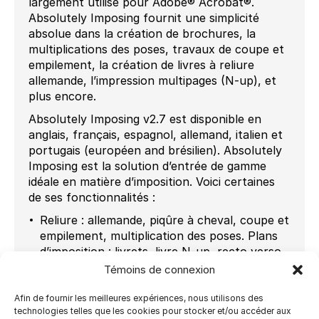
largement utilisé pour Adobe® Acrobat®.
Absolutely Imposing fournit une simplicité
absolue dans la création de brochures, la
multiplications des poses, travaux de coupe et
empilement, la création de livres à reliure
allemande, l’impression multipages (N-up), et
plus encore.
Absolutely Imposing v2.7 est disponible en
anglais, français, espagnol, allemand, italien et
portugais (européen and brésilien). Absolutely
Imposing est la solution d’entrée de gamme
idéale en matière d’imposition. Voici certaines
de ses fonctionnalités :
Reliure : allemande, piqûre à cheval, coupe et
empilement, multiplication des poses. Plans
d’imposition : livrets, livre N-up, recto verso
N-up, recto N-up.
Témoins de connexion
Repères : de pliage, de coupe, d’info ID,
Afin de fournir les meilleures expériences, nous utilisons des
d’annotation, de coupe fond perdu, de
technologies telles que les cookies pour stocker et/ou accéder aux