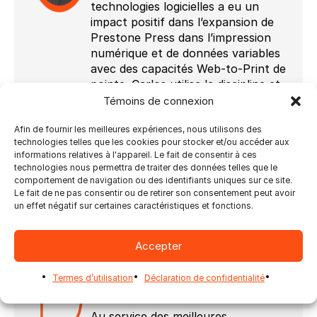
technologies logicielles a eu un
impact positif dans l’expansion de
Prestone Press dans l’impression
numérique et de données variables
avec des capacités Web-to-Print de
pointe. Carlos utilise la discipline et
la responsabilité qu’il a acquises
Témoins de connexion
dans les Marines dans son
engagement indéfectible envers le
Afin de fournir les meilleures expériences, nous utilisons des
technologies telles que les cookies pour stocker et/ou accéder aux
service à la clientèle lorsqu’il fournit
informations relatives à l'appareil. Le fait de consentir à ces
un soutien et une formation aux
technologies nous permettra de traiter des données telles que le
grands comptes d’entreprise dans
comportement de navigation ou des identifiants uniques sur ce site.
l’utilisation de notre système de
Le fait de ne pas consentir ou de retirer son consentement peut avoir
un effet négatif sur certaines caractéristiques et fonctions.
vitrine en ligne.
Accepter
À propos de Prestone Press
LLC
Termes d’utilisation
Déclaration de confidentialité
Situé à Maywood, NJ, États-Unis
Au service des meilleures