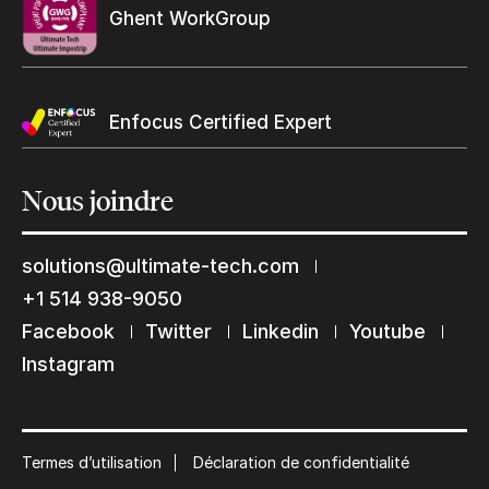
Ghent WorkGroup
Enfocus Certified Expert
Nous
joindre
solutions@ultimate-tech.com
+1 514 938-9050
Restons en contact
Facebook
Twitter
Linkedin
Youtube
Abonnez-vous à notre liste de diffusion
Instagram
Suscribe
Termes d’utilisation
Déclaration de confidentialité