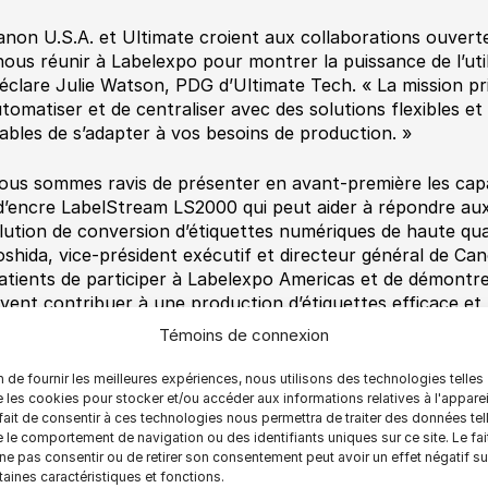
anon U.S.A. et Ultimate croient aux collaborations ouver
nous réunir à Labelexpo pour montrer la puissance de l’uti
déclare Julie Watson, PDG d’Ultimate Tech. « La mission pr
utomatiser et de centraliser avec des solutions flexibles et f
ables de s’adapter à vos besoins de production. »
ous sommes ravis de présenter en avant-première les capa
 d’encre LabelStream LS2000 qui peut aider à répondre a
lution de conversion d’étiquettes numériques de haute qual
oshida, vice-président exécutif et directeur général de C
atients de participer à Labelexpo Americas et de démont
vent contribuer à une production d’étiquettes efficace et 
Témoins de connexion
te solution sera visible sur le stand Ultimate Tech 5204 
4, du 10 au 12 septembre 2024, au Donald E. Stephens Co
n de fournir les meilleures expériences, nous utilisons des technologies telles
r plus d’informations : www.ultimate-tech.com
 les cookies pour stocker et/ou accéder aux informations relatives à l'apparei
fait de consentir à ces technologies nous permettra de traiter des données tel
 le comportement de navigation ou des identifiants uniques sur ce site. Le fai
ne pas consentir ou de retirer son consentement peut avoir un effet négatif su
taines caractéristiques et fonctions.