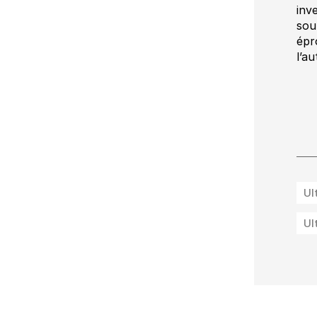
inv
sou
épr
l’a
Ul
Ul