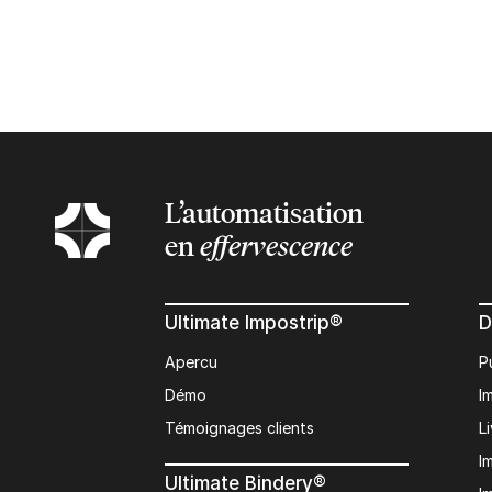
L’automatisation
en
effervescence
Ultimate Impostrip®
D
Apercu
P
Démo
I
Témoignages clients
L
I
Ultimate Bindery®