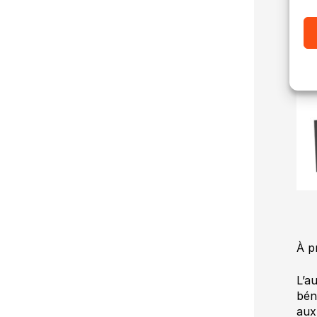
À p
L’a
bén
aux