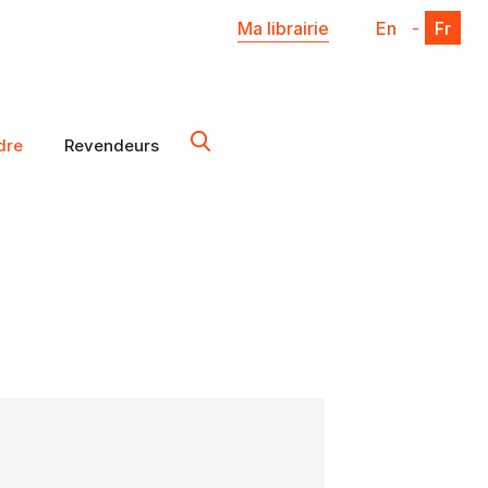
Ma librairie
En
-
Fr
dre
Revendeurs
X