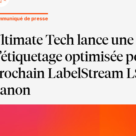
muniqué de presse
ltimate Tech lance une
’étiquetage optimisée p
rochain LabelStream 
anon