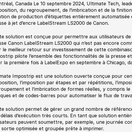
tréal, Canada Le 10 septembre 2024, Ultimate Tech, leade
mposition, du regroupement, de l’imbrication et de la finition
ution de production d’étiquettes entièrement automatisée 
sse à jet d’encre LabelStream LS2000 de Canon.
te solution est conçue pour permettre aux utilisateurs de t
sse Canon LabelStream LS2000 qui n’est pas encore commer
er le meilleur retour sur investissement de cette combinais
ostrip pilote l’ensemble des fonctionnalités de la presse e
r la première fois à LabelExpo en septembre à Chicago, dans
imate Impostrip est une solution ouverte conçue pour cent
position, l’imposition par étapes et par répétitions, l’imposi
roupement et l’imbrication de formes réelles, y compris l
ques et de codes-barres pour automatiser le flux de travai
te solution permet de gérer un grand nombre de référen
 délais d’exécution très courts. En tant que solution enti
lisateurs peuvent soumettre, par exemple, une journée com
 sortie optimisée et groupée prête à imprimer.