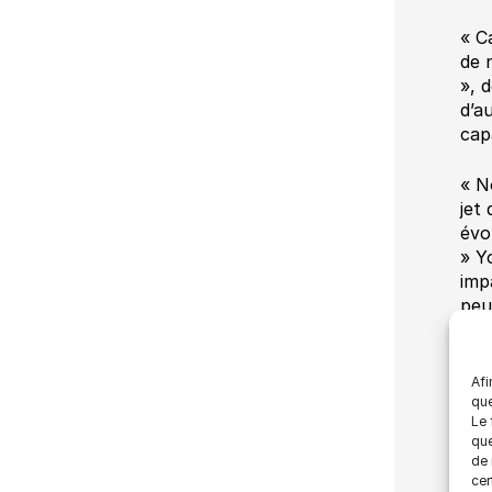
« C
de 
», 
d’a
cap
« N
jet
évo
» Y
imp
peu
Cet
202
Afi
Pou
que
Le 
que
de 
cer