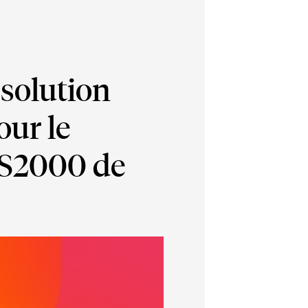
 solution
our le
LS2000 de