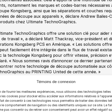
ents, notamment les marques et codes-barres nécessaires à l
oupe Kongsberg, ainsi que les séparations et couches req
nées de découpe aux appareils », déclare Andrew Bailes-Co
produits chez Ultimate TechnoGraphics.
ltimate TechnoGraphics offre une solution clé pour aider n
x de travail », a déclaré Matt Thackray, vice-président et d
rations Kongsberg PCS en Amérique. « Les solutions offr
 peut facilement être intégrée dans le flux de travail exist
c la technologie Kongsberg pour offrir vitesse, précision et
laré. « Nous sommes ravis d’annoncer ce dernier partenar
ontrer notre technologie de découpe automatisée aux côt
hnoGraphics au PRINTING United de cette année. »
Témoins de connexion
###
n de fournir les meilleures expériences, nous utilisons des technologies telles
ropos d’Ultimate TechnoGraphics (www.imposition.com
 les cookies pour stocker et/ou accéder aux informations relatives à l'apparei
fait de consentir à ces technologies nous permettra de traiter des données tel
 le comportement de navigation ou des identifiants uniques sur ce site. Le fai
utomatisation génère des résultats dans l’impression. C’est
ne pas consentir ou de retirer son consentement peut avoir un effet négatif su
eloppements logiciels et aujourd’hui, les fournisseurs de 