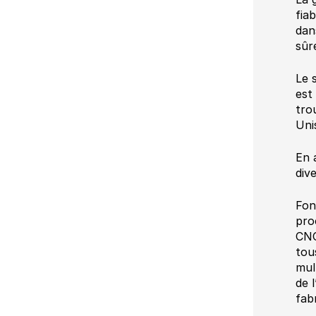
fia
dan
sûr
Le 
est
tro
Uni
En 
div
Fon
pro
CNC
tou
mul
de 
fab