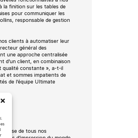
a finition sur les tables de
uises pour communiquer les
llins, responsable de gestion
os clients à automatiser leur
irecteur général des
ent une approche centralisée
ant d’un client, en combinaison
 qualité constante », a-t-il
iat et sommes impatients de
és de l’équipe Ultimate
)
l.
les
t
 la base de tous nos
r
services d’impression du monde