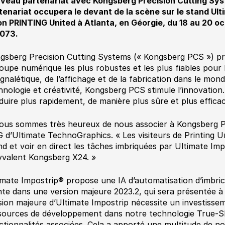
veau partenariat avec Kongsberg Precision Cutting Sy
tenariat occupera le devant de la scène sur le stand U
on PRINTING United à Atlanta, en Géorgie, du 18 au 20 oc
073.
gsberg Precision Cutting Systems (« Kongsberg PCS ») pr
oupe numérique les plus robustes et les plus fiables pour 
signalétique, de l’affichage et de la fabrication dans le mon
hnologie et créativité, Kongsberg PCS stimule l’innovation.
duire plus rapidement, de manière plus sûre et plus efficace
ous sommes très heureux de nous associer à Kongsberg PC
 d’Ultimate TechnoGraphics. « Les visiteurs de Printing Un
nd et voir en direct les tâches imbriquées par Ultimate Im
yvalent Kongsberg X24. »
imate Impostrip® propose une IA d’automatisation d’imbric
nte dans une version majeure 2023.2, qui sera présentée 
sion majeure d’Ultimate Impostrip nécessite un investiss
sources de développement dans notre technologie True-Sh
ctionnalités associées. Cela a apporté une multitude de no