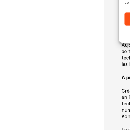
cer
ent
Ult
d’U
mar
pro
Auj
de 
tec
les 
À p
Cré
en 
tec
num
Kon
La 