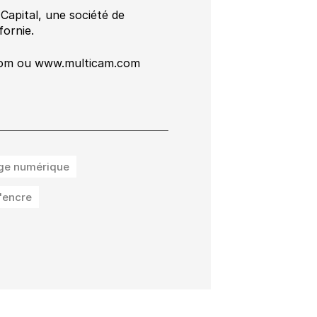
apital, une société de
fornie.
s.com ou www.multicam.com
ge numérique
d'encre