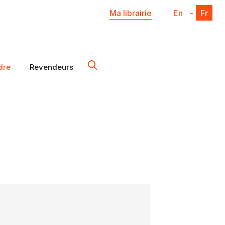
Ma librairie
En
-
Fr
dre
Revendeurs
X