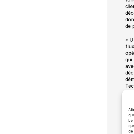
cli
déc
don
de 
« U
flu
opé
qui
ave
déc
dém
Tec
Afi
À p
que
Le 
que
L’a
de 
dév