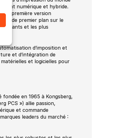
nement numérique et hybride.
c la première version
rôle de premier plan sur le
innovants et les plus
automatisation d’imposition et
iture et d’intégration de
matérielles et logicielles pour
té fondée en 1965 à Kongsberg,
g PCS ») allie passion,
umérique et commande
 marques leaders du marché :
 les plus robustes et les plus