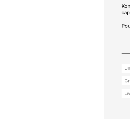
Kon
cap
Pou
Ul
Gr
Li