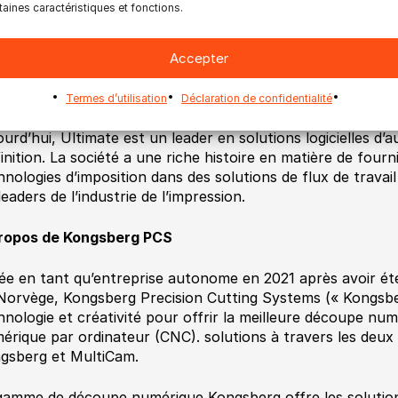
taines caractéristiques et fonctions.
ier bénéficient d’une productivité accrue dans un environ
imate TechnoGraphics a inventé l’imposition numérique ave
ltimate Impostrip® en 1989 et continue depuis de jouer un 
Accepter
ché tout en fournissant les produits d’imposition les plus 
gressifs.
Termes d’utilisation
Déclaration de confidentialité
ourd’hui, Ultimate est un leader en solutions logicielles d’
finition. La société a une riche histoire en matière de fourn
hnologies d’imposition dans des solutions de flux de travail 
leaders de l’industrie de l’impression.
ropos de Kongsberg PCS
ée en tant qu’entreprise autonome en 2021 après avoir é
Norvège, Kongsberg Precision Cutting Systems (« Kongsber
hnologie et créativité pour offrir la meilleure découpe n
érique par ordinateur (CNC). solutions à travers les deux
gsberg et MultiCam.
gamme de découpe numérique Kongsberg offre les solutions