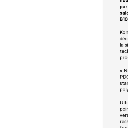
nou
par
sal
B10
Kon
déc
la 
tec
pro
« N
PDG
sta
pol
Ult
poi
ver
res
fon