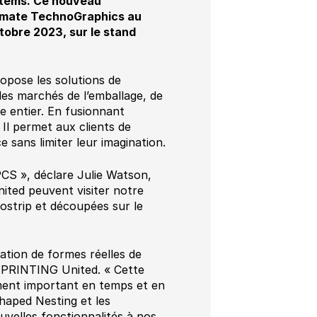
stems. Ce nouveau
ltimate TechnoGraphics au
tobre 2023, sur le stand
opose les solutions de
les marchés de l’emballage, de
de entier. En fusionnant
 Il permet aux clients de
 sans limiter leur imagination.
S », déclare Julie Watson,
ited peuvent visiter notre
postrip et découpées sur le
ation de formes réelles de
à PRINTING United. « Cette
ement important en temps et en
aped Nesting et les
uvelles fonctionnalités à nos