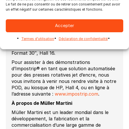
Impostrip
®
sur le système de production
Le fait de ne pas consentir ou de retirer son consentement peut avoir
SigmaLine Softcover (30‘‘), sera montré à
un effet négatif sur certaines caractéristiques et fonctions.
Drupa au kiosque d’exposition de Müller
Martini, Hall 14 / C21. Les démonstrations du
Accepter
SigmaLine Book block System auront lieu dans
le kiosque de HP, Hall 04 avec la nouvelle HP
Termes d’utilisation
Déclaration de confidentialité
T410 Format 42 ; et avec le système SigmaLine
Saddle Stitching avec la KBA RotaJet 76
Format 30″, Hall 16.
Pour assister à des démonstrations
d’Impostrip
®
en tant que solution automatisée
pour des presses rotatives jet d’encre, nous
vous invitons à venir nous rendre visite à notre
POD, au kiosque de HP, Hall 4, ou en ligne à
l’adresse suivante :
www.impostrip.com
.
À propos de Müller Martini
Müller Martini est un leader mondial dans le
développement, la fabrication et la
commercialisation d’une large gamme de