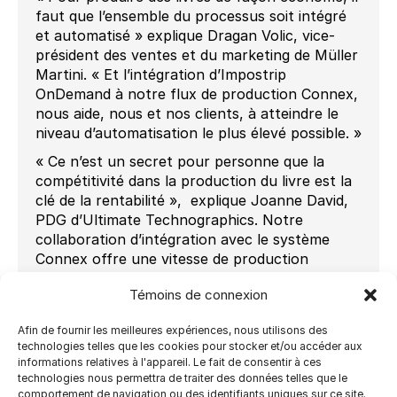
faut que l’ensemble du processus soit intégré
et automatisé » explique Dragan Volic, vice-
président des ventes et du marketing de Müller
Martini. « Et l’intégration d’Impostrip
OnDemand à notre flux de production Connex,
nous aide, nous et nos clients, à atteindre le
niveau d’automatisation le plus élevé possible. »
« Ce n’est un secret pour personne que la
compétitivité dans la production du livre est la
clé de la rentabilité », explique Joanne David,
PDG d’Ultimate Technographics. Notre
collaboration d’intégration avec le système
Connex offre une vitesse de production
complète et est complètement transparente
Témoins de connexion
pour l’utilisateur. Nous avons plus de 20
installations partout dans le monde, avec le
Afin de fournir les meilleures expériences, nous utilisons des
système Connex et SigmaLine, témoignant de
technologies telles que les cookies pour stocker et/ou accéder aux
cette réussite technologique. »
informations relatives à l'appareil. Le fait de consentir à ces
technologies nous permettra de traiter des données telles que le
Le système Connex, alimenté par
comportement de navigation ou des identifiants uniques sur ce site.