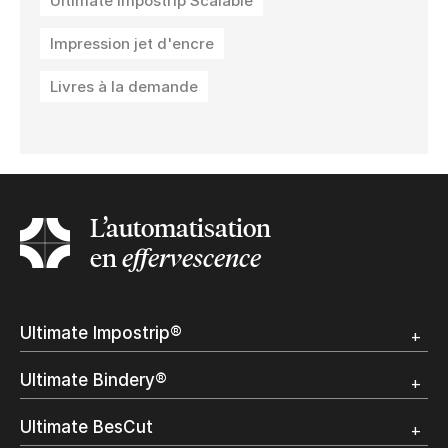
Ultimate Impostrip Scalable
Impression jet d'encre
Livres à la demande
L’automatisation
en
effervescence
Ultimate Impostrip®
Apercu
Ultimate Bindery®
Démo
Témoignages clients
Apercu
Ultimate BesCut
Démo