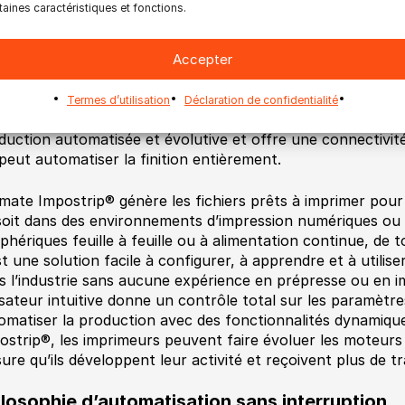
taines caractéristiques et fonctions.
rdable, modulaire et conçu pour macOS et Windows. Switc
secteur des arts graphiques tels que les éditeurs, les impri
ie/imprimantes numériques, l’impression grand format, la sig
Accepter
tch est une solution rapide pour devenir plus productif et
Termes d’utilisation
Déclaration de confidentialité
imate Impostrip®
est la meilleure solution d’imposition ou
duction automatisée et évolutive et offre une connectivit
 peut automatiser la finition entièrement.
imate Impostrip® génère les fichiers prêts à imprimer pour 
soit dans des environnements d’impression numériques ou 
iphériques feuille à feuille ou à alimentation continue, de t
st une solution facile à configurer, à apprendre et à utili
s l’industrie sans aucune expérience en prépresse ou en im
lisateur intuitive donne un contrôle total sur les paramètre
omatiser la production avec des fonctionnalités dynamiqu
ostrip®, les imprimeurs peuvent faire évoluer les moteurs 
ure qu’ils développent leur activité et reçoivent plus de t
ilosophie d’automatisation sans interruption