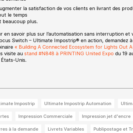
ugmenter la satisfaction de vos clients en livrant des prod
out le temps
t beaucoup plus.
r en savoir plus sur l’automatisation sans interruption et v
ocus Switch – Ultimate Impostrip® en action, demandez à 
inaire
« Building A Connected Ecosystem for Lights Out A
s visite au
stand #N848 à PRINTING United Expo
du 19 au
 États-Unis.
timate Impostrip
Ultimate Impostrip Automation
Ultim
rtes
Impression Commerciale
Impression jet d'encre
vres à la demande
Livrets Variables
Publipostage et T