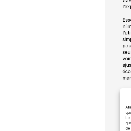
l’e
Ess
n’i
l’u
sim
pou
seu
voi
aju
éco
mar
Enf
con
Ser
Afi
que
Enf
Le 
que
aut
de 
uti