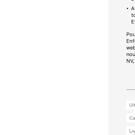
A
t
E
Pou
Enf
web
nou
NV,
Ul
Ca
Li