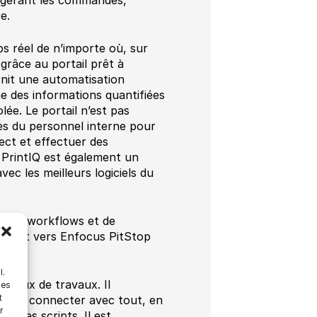
e.
s réel de n’importe où, sur
 grâce au portail prêt à
urnit une automatisation
nne des informations quantifiées
lée. Le portail n’est pas
es du personnel interne pour
rect et effectuer des
. PrintIQ est également un
c les meilleurs logiciels du
n des workflows et de
direct vers Enfocus PitStop
l.
s flux de travaux. Il
les
t
e tout connecter avec tout, en
r
e les scripts. Il est