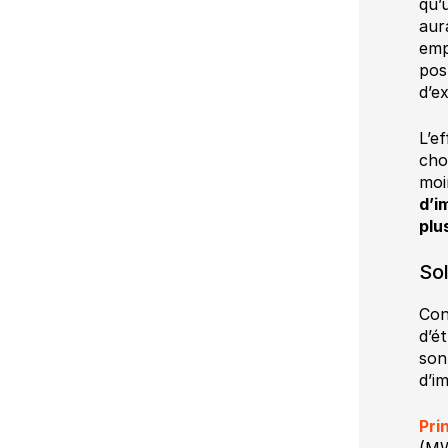
qu’
aur
emp
pos
d’e
L’e
cho
moi
d’i
plu
Sol
Con
d’é
son
d’i
Pri
(MW