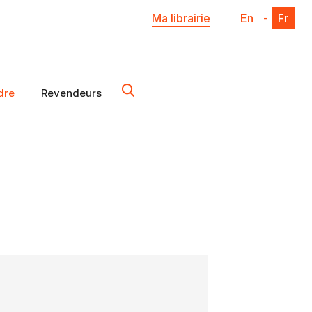
Ma librairie
En
-
Fr
dre
Revendeurs
X