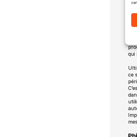
cer
abo
le 
cop
Swi
Ult
pro
qui
Ult
ce 
pér
C’e
dan
uti
aut
Imp
mes
Ph