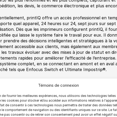
xpédition, les devis, le commerce électronique et plus encor
entiellement, printIQ offre un accès professionnel en temp
mporte quel appareil, 24 heures sur 24, sept jours sur sept
tilisation. Dès que les imprimeurs configurent printIQ, il fo
plifiée qui laisse le système faire le travail pour eux. Il do
r prendre des décisions intelligentes et stratégiques à la vo
lement accessible aux clients, mais également aux membr
r les travaux évoluer avec des mises à jour de statut en di
stements rapides pour améliorer l’efficacité de l’entreprise
système complet, en se connectant en amont et en aval ave
ché tels que Enfocus Switch et Ultimate Impostrip®.
ocus Switch est l’un des principaux outils d’automatisatio
Témoins de connexion
nexion des commandes sur le marché et dispose d’un lien 
ver pour automatiser les tâches de contrôle en amont.
n de fournir les meilleures expériences, nous utilisons des technologies telles
 les cookies pour stocker et/ou accéder aux informations relatives à l'apparei
ocus Switch
a une approche unique de l’automatisation de
fait de consentir à ces technologies nous permettra de traiter des données tel
 le comportement de navigation ou des identifiants uniques sur ce site. Le fai
omatise les tâches répétitives. L’ambition de Switch est d
ne pas consentir ou de retirer son consentement peut avoir un effet négatif su
lisant des applications, XML et JDF tout en prenant en charg