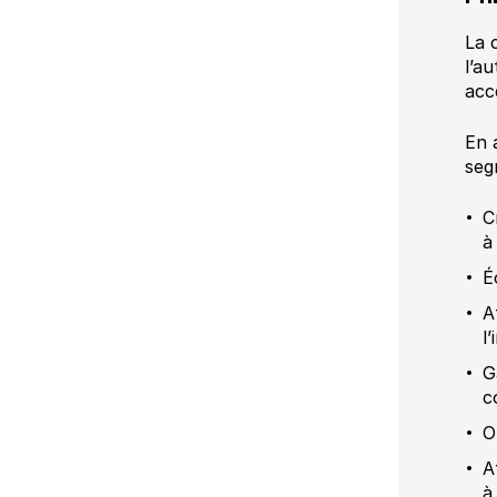
La 
l’a
acc
En 
seg
C
à
É
A
l
G
c
O
A
à