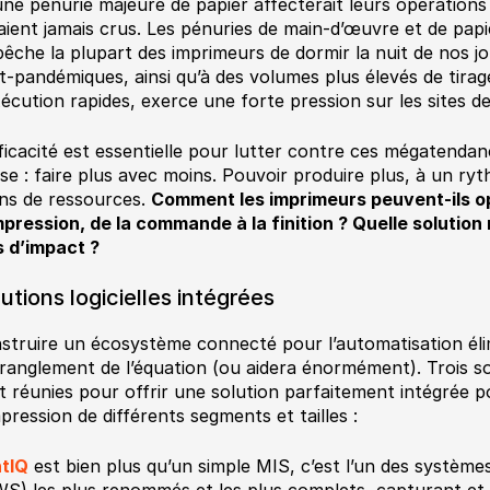
une pénurie majeure de papier affecterait leurs opérations 
aient jamais crus. Les pénuries de main-d’œuvre et de pap
êche la plupart des imprimeurs de dormir la nuit de nos jou
t-pandémiques, ainsi qu’à des volumes plus élevés de tirage
xécution rapides, exerce une forte pression sur les sites d
fficacité est essentielle pour lutter contre ces mégatenda
se : faire plus avec moins. Pouvoir produire plus, à un ryth
ns de ressources.
Comment les imprimeurs peuvent-ils opt
mpression, de la commande à la finition ? Quelle solution 
s d’impact ?
utions logicielles intégrées
struire un écosystème connecté pour l’automatisation éli
tranglement de l’équation (ou aidera énormément). Trois s
t réunies pour offrir une solution parfaitement intégrée po
mpression de différents segments et tailles :
ntIQ
est bien plus qu’un simple MIS, c’est l’un des systèmes
S) les plus renommés et les plus complets, capturant et