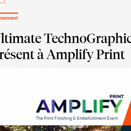
énement
ltimate TechnoGraphic
résent à Amplify Print