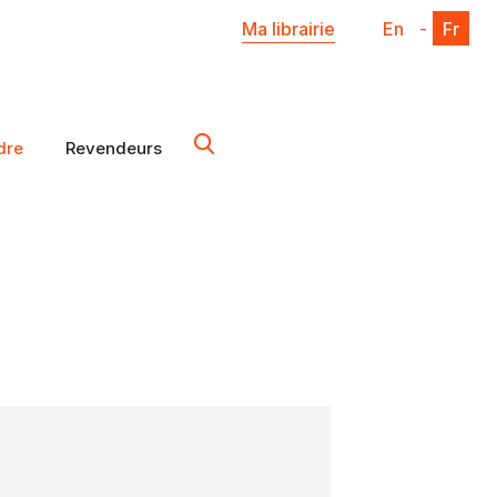
Ma librairie
En
-
Fr
dre
Revendeurs
X