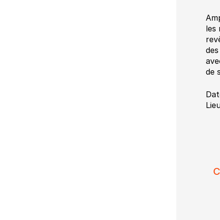
Amp
les
rev
des
ave
de 
Dat
Lie
C