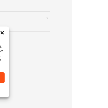
l.
les
t
r