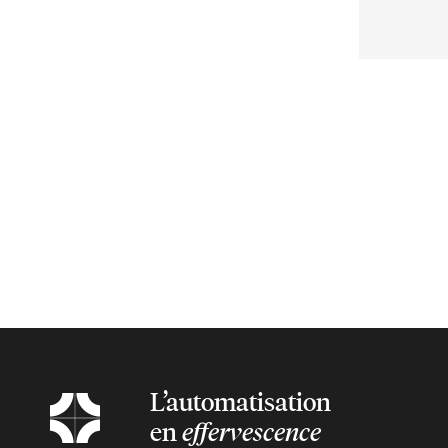
L’automatisation
en
effervescence