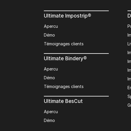
Ultimate Impostrip®
D
Apercu
P
Démo
I
Témoignages clients
L
I
Ultimate Bindery®
I
Apercu
I
Démo
I
Témoignages clients
E
S
Ultimate BesCut
G
Apercu
Démo