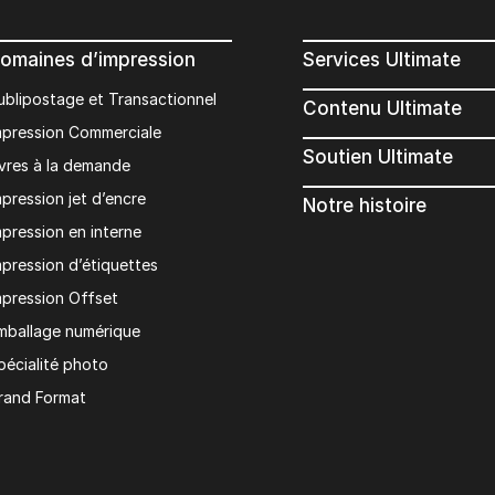
omaines d’impression
Services Ultimate
ublipostage et Transactionnel
Contenu Ultimate
mpression Commerciale
Soutien Ultimate
ivres à la demande
mpression jet d’encre
Notre histoire
mpression en interne
mpression d’étiquettes
mpression Offset
mballage numérique
pécialité photo
rand Format