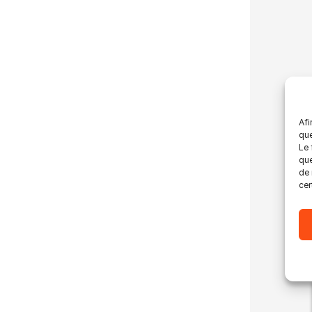
Afi
que
Le 
que
de 
cer