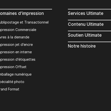
omaines d’impression
Services Ultimate
ublipostage et Transactionnel
Contenu Ultimate
mpression Commerciale
Soutien Ultimate
ivres à la demande
mpression jet d’encre
Notre histoire
mpression en interne
mpression d’étiquettes
mpression Offset
mballage numérique
pécialité photo
rand Format