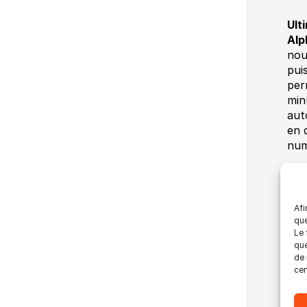
Ult
Alp
nou
pui
per
min
aut
en 
num
L’U
Int
Afi
que
Ven
Le 
d’im
que
de 
Lie
cer
Dat