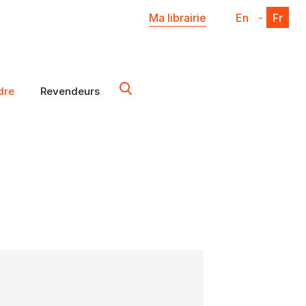
Ma librairie
En
-
Fr
dre
Revendeurs
X