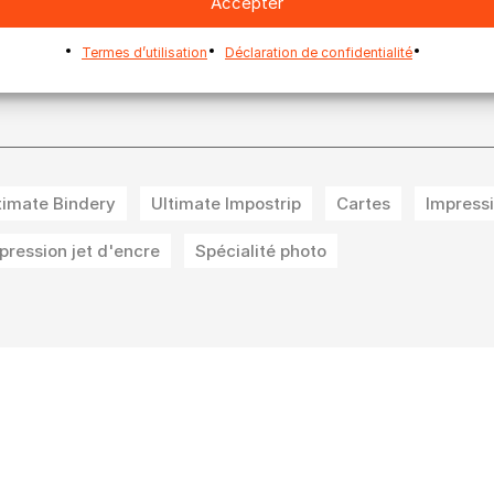
Accepter
r plus d’informations sur l’événement, cliquez
ici
Termes d’utilisation
Déclaration de confidentialité
timate Bindery
Ultimate Impostrip
Cartes
Impress
pression jet d'encre
Spécialité photo