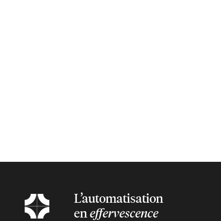
L’automatisation
en
effervescence