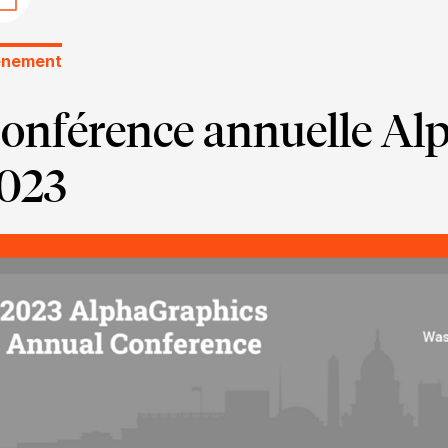
énement
onférence annuelle Al
023