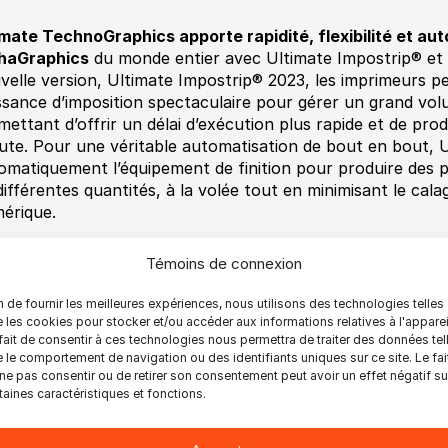
imate TechnoGraphics apporte rapidité, flexibilité et au
haGraphics
du monde entier avec Ultimate Impostrip® et 
velle version, Ultimate Impostrip® 2023, les imprimeurs p
ssance d’imposition spectaculaire pour gérer un grand volu
mettant d’offrir un délai d’exécution plus rapide et de pro
ute. Pour une véritable automatisation de bout en bout, 
omatiquement l’équipement de finition pour produire des p
différentes quantités, à la volée tout en minimisant le cala
érique.
ltimate Team sera représentée par Ted Vahey et John Cal
Témoins de connexion
egration (ASI).
n de fournir les meilleures expériences, nous utilisons des technologies telles
 les cookies pour stocker et/ou accéder aux informations relatives à l'apparei
ez nous voir et discutons de la manière dont nous pouvo
fait de consentir à ces technologies nous permettra de traiter des données tel
pression et de finition.
 le comportement de navigation ou des identifiants uniques sur ce site. Le fai
ne pas consentir ou de retirer son consentement peut avoir un effet négatif su
u : Hôtel Omni Shoreham, Washington D.C.
taines caractéristiques et fonctions.
es : 10-12 août 2023