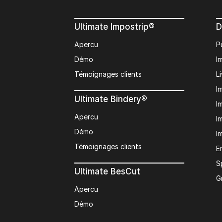
Ultimate Impostrip®
D
Apercu
P
Démo
I
Témoignages clients
L
I
Ultimate Bindery®
I
Apercu
I
Démo
I
Témoignages clients
E
S
Ultimate BesCut
G
Apercu
Démo