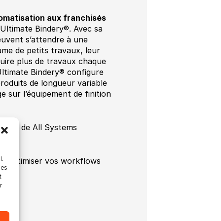
tomatisation aux franchisés
Ultimate Bindery®. Avec sa
euvent s’attendre à une
me de petits travaux, leur
duire plus de travaux chaque
Ultimate Bindery® configure
roduits de longueur variable
ge sur l’équipement de finition
lahan de All Systems
l.
ns optimiser vos workflows
les
t
r