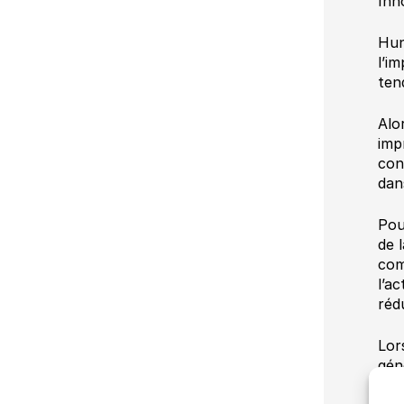
Inn
Hun
l’i
ten
Alo
imp
con
dan
Pou
de 
com
l’a
réd
Lor
gén
ter