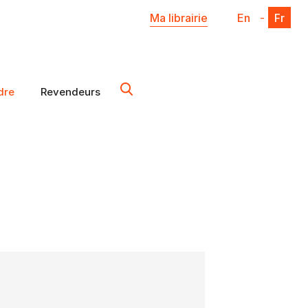
Ma librairie
En
-
Fr
dre
Revendeurs
X