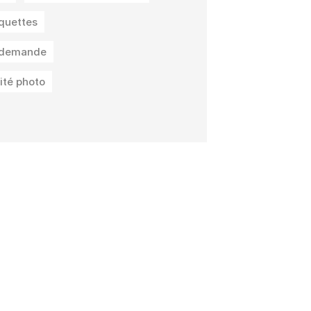
iquettes
a demande
ité photo