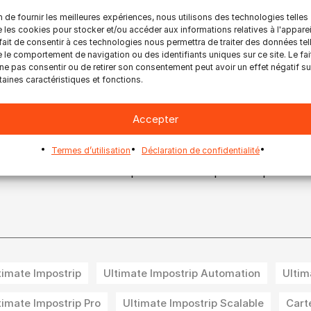
s le hall A pour en savoir plus.
n de fournir les meilleures expériences, nous utilisons des technologies telles
 les cookies pour stocker et/ou accéder aux informations relatives à l'apparei
# # #
fait de consentir à ces technologies nous permettra de traiter des données tel
 le comportement de navigation ou des identifiants uniques sur ce site. Le fai
ropos d’Ultimate Tech (Ultimate-Tech.com)
ne pas consentir ou de retirer son consentement peut avoir un effet négatif su
utomatisation à toute vitesse
. Les fournisseurs de services
taines caractéristiques et fonctions.
éficient d’une productivité accrue dans un environnement
 solutions logicielles innovantes et automatisées d’Ultima
Accepter
enté l’imposition numérique avec la première version d’Ult
tient la communauté de l’industrie de l’impression, en app
Termes d’utilisation
Déclaration de confidentialité
ouvée pour centraliser et simplifier – avec des performances
utomatisation des flux de production d’impression pour un a
timate Impostrip
Ultimate Impostrip Automation
Ultim
timate Impostrip Pro
Ultimate Impostrip Scalable
Cart