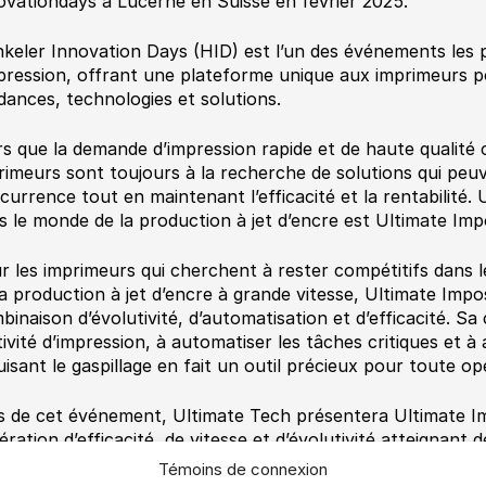
ovationdays à Lucerne en Suisse en février 2025.
keler Innovation Days (HID) est l’un des événements les pl
mpression, offrant une plateforme unique aux imprimeurs p
dances, technologies et solutions.
rs que la demande d’impression rapide et de haute qualité c
rimeurs sont toujours à la recherche de solutions qui peuve
currence tout en maintenant l’efficacité et la rentabilité.
s le monde de la production à jet d’encre est Ultimate Imp
r les imprimeurs qui cherchent à rester compétitifs dans 
la production à jet d’encre à grande vitesse, Ultimate Impo
binaison d’évolutivité, d’automatisation et d’efficacité. Sa
ctivité d’impression, à automatiser les tâches critiques et 
uisant le gaspillage en fait un outil précieux pour toute op
s de cet événement, Ultimate Tech présentera Ultimate I
ération d’efficacité, de vitesse et d’évolutivité atteigna
mes de possibilités d’automatisation. N’oubliez pas de visi
Témoins de connexion