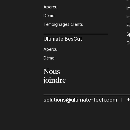
Apercu
I
Démo
I
Témoignages clients
E
S
Ultimate BesCut
G
Apercu
Démo
Nous
joindre
solutions@ultimate-tech.com
+