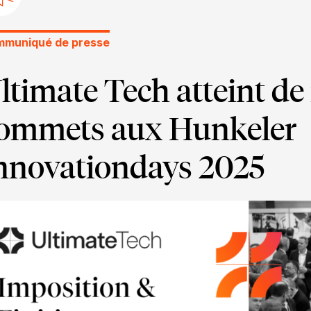
muniqué de presse
ltimate Tech atteint d
ommets aux Hunkeler
nnovationdays 2025