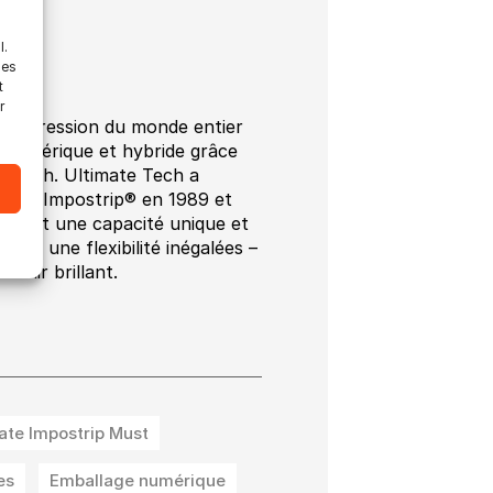
l.
les
t
r
 d’impression du monde entier
 numérique et hybride grâce
te Tech. Ultimate Tech a
imate Impostrip® en 1989 et
ortant une capacité unique et
 et une flexibilité inégalées –
venir brillant.
ate Impostrip Must
es
Emballage numérique