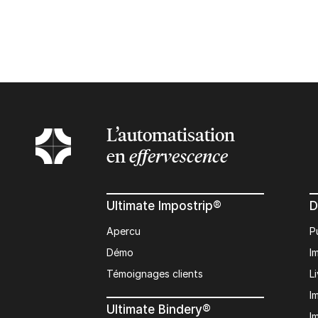
L’automatisation
en
effervescence
Ultimate Impostrip®
D
Apercu
P
Démo
I
Témoignages clients
L
I
Ultimate Bindery®
I