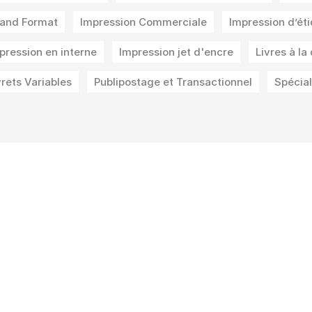
and Format
Impression Commerciale
Impression d’ét
pression en interne
Impression jet d'encre
Livres à l
vrets Variables
Publipostage et Transactionnel
Spécial