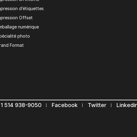
mpression d’étiquettes
mpression Offset
mballage numérique
pécialité photo
rand Format
1 514 938-9050
Facebook
Twitter
Linkedi
Restons en contact