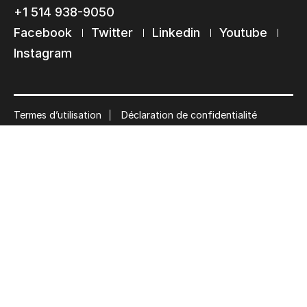
Suscribe
+1 514 938-9050
Facebook
Twitter
Linkedin
Youtube
Instagram
Termes d’utilisation
Déclaration de confidentialité
© 2026 Ultimate Tech inc |
Crédit :
Zen Branding, Design & Com.