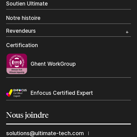
Soutien Ultimate
Impression d’étiquettes
Impression Offset
Notre histoire
Emballage numérique
Spécialité photo
Revendeurs
Grand Format
Programme et certification revendeurs Ultimate
Certification
Trouvez un revendeur
Ghent WorkGroup
Enfocus Certified Expert
Nous
joindre
Restons en contact
Abonnez-vous à notre liste de diffusion
solutions@ultimate-tech.com