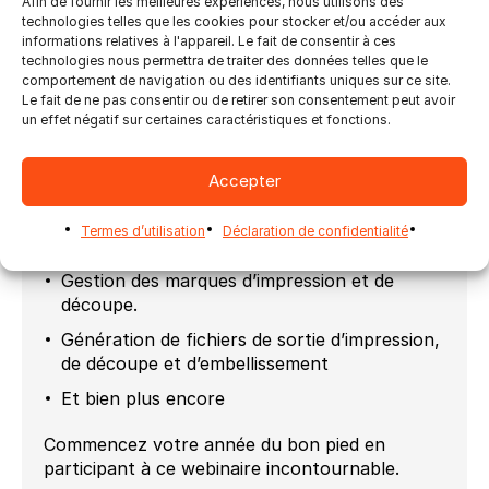
Afin de fournir les meilleures expériences, nous utilisons des
selon les normes internationales.
technologies telles que les cookies pour stocker et/ou accéder aux
informations relatives à l'appareil. Le fait de consentir à ces
Correction des fichiers problématiques avant
technologies nous permettra de traiter des données telles que le
qu’ils n’atteignent l’étape d’imposition.
comportement de navigation ou des identifiants uniques sur ce site.
Le fait de ne pas consentir ou de retirer son consentement peut avoir
Détection des contours de découpe
un effet négatif sur certaines caractéristiques et fonctions.
incorrects et comment les traiter.
Imposition automatisée de fichiers de
Accepter
production nettoyés.
Gestion de l’imposition en feuille et en
Termes d’utilisation
Déclaration de confidentialité
rouleau.
Gestion des marques d’impression et de
découpe.
Génération de fichiers de sortie d’impression,
de découpe et d’embellissement
Et bien plus encore
Commencez votre année du bon pied en
participant à ce webinaire incontournable.