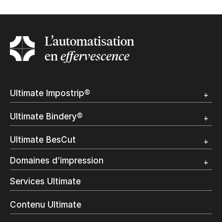
L’automatisation
en
effervescence
Ultimate Impostrip®
Apercu
Ultimate Bindery®
Démo
Témoignages clients
Apercu
Ultimate BesCut
Démo
Témoignages clients
Apercu
Domaines d’impression
Démo
Publipostage et Transactionnel
Services Ultimate
Impression Commerciale
Livres à la demande
Contenu Ultimate
Impression jet d’encre
Impression en interne