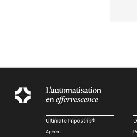
L’automatisation
en
effervescence
Ultimate Impostrip®
D
Apercu
P