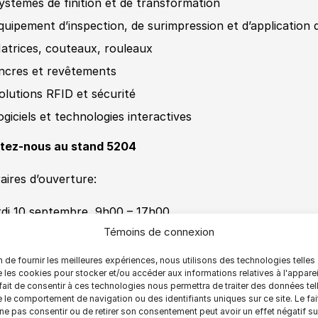
ystèmes de finition et de transformation
quipement d’inspection, de surimpression et d’application d
atrices, couteaux, rouleaux
ncres et revêtements
olutions RFID et sécurité
ogiciels et technologies interactives
itez-nous au stand 5204
aires d’ouverture:
di 10 septembre, 9h00 – 17h00
credi 11 septembre, 9h00 – 17h00
Témoins de connexion
di 12 septembre, 9h00 – 16h00
n de fournir les meilleures expériences, nous utilisons des technologies telles
Prendre rendez-vous avec l’Ul
 les cookies pour stocker et/ou accéder aux informations relatives à l'apparei
fait de consentir à ces technologies nous permettra de traiter des données tel
 le comportement de navigation ou des identifiants uniques sur ce site. Le fai
ne pas consentir ou de retirer son consentement peut avoir un effet négatif su
ontact - Marketing & Sales