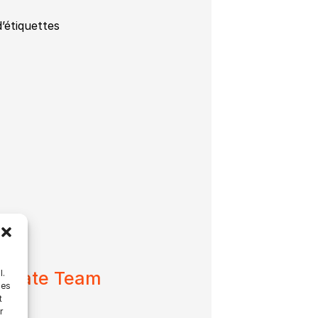
’étiquettes
timate Team
l.
les
t
r