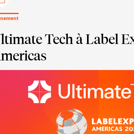
énement
ltimate Tech à Label E
mericas