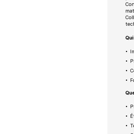
Con
mat
Col
tec
Qui
I
P
C
F
Que
P
É
T