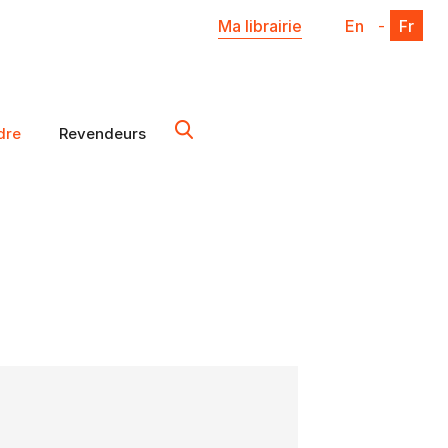
Ma librairie
En
-
Fr
dre
Revendeurs
X