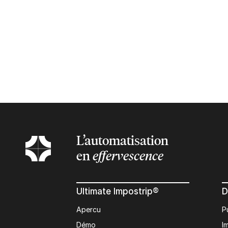
L’automatisation
en
effervescence
Ultimate Impostrip®
D
Apercu
P
Démo
I