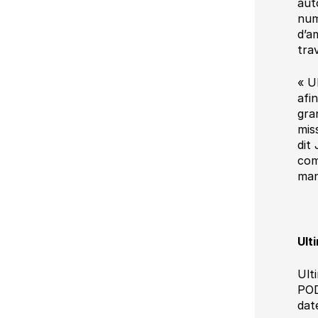
aut
num
d’a
tra
« U
afi
gra
mis
dit
com
man
Ult
Ult
POD
dat