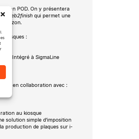
 station POD. On y présentera
ion
web2finish
qui permet une
t Horizon.
l.
s kiosques :
les
t
r
dak : Intégré à SigmaLine
enté en collaboration avec :
ration au kiosque
 solution simple d’imposition
la production de plaques sur i-