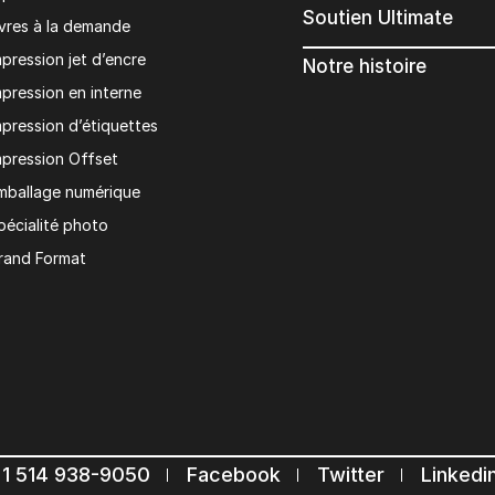
Soutien Ultimate
ivres à la demande
mpression jet d’encre
Notre histoire
mpression en interne
mpression d’étiquettes
mpression Offset
mballage numérique
pécialité photo
rand Format
1 514 938-9050
Facebook
Twitter
Linkedi