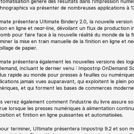
utomatisation génère des résultats dans l’impression numér
hnographics va présenter de nombreuses applications à 12
imate présentera Ultimate Bindery 2.0, la nouvelle version
tion en ligne et
near-line,
dévoilant un flux de production 
plomb pour faire face à la nouvelle réalité du monde de la fi
iminer la mise en train manuelle de la finition en ligne et
ne
illage de papier.
imate présentera également les nouvelles versions des logic
emand, incluant le dernier venu : Impostrip OnDemand Scal
plus rapide au monde pour presses à feuilles ou numériques.
lications jamais vues auparavant, qui exploitent le plein po
ériques, et qui forment les bases de commerces moderne
s verrez également comment l’industrie du livre assure so
rue lorsque les presses numériques à alimentation contin
osition et finition en ligne puissantes et automatisées.
pour terminer, Ultimate présentera Impostrip 9.2 et son m