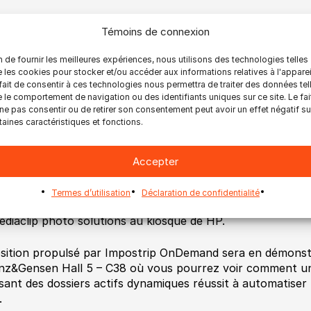
imate est aussi présent au kiosque Xerox, Hall 8b à notre
Témoins de connexion
s nos produits, en mettant l’accent sur le flux de product
omatisation des machines de finition en ligne C.P. Bourg e
n de fournir les meilleures expériences, nous utilisons des technologies telles
 les cookies pour stocker et/ou accéder aux informations relatives à l'apparei
imate Bindery sera sous les feux de la rampe dans plusieur
fait de consentir à ces technologies nous permettra de traiter des données tel
rizons Hall 13 – D36 : Intégré à xPnet.
 le comportement de navigation ou des identifiants uniques sur ce site. Le fai
ne pas consentir ou de retirer son consentement peut avoir un effet négatif su
sermax Roll Hall 6 – C74 : Intégré au système PageReady.
taines caractéristiques et fonctions.
ller Martin Hall 14 – C21 et ses partenaires HP, KBA et Ko
ockmatic Hall 13 – A49 : Intégré à la Plockmatic Pro 30.
P. Bourg Hall 13 – B69 : Avec BSF et BCMex
Accepter
ostrip OnDemand Automation pour le
web2print
sera prés
Termes d’utilisation
Déclaration de confidentialité
vanti MIS au kiosque de Xerox et,
ediaclip photo solutions au kiosque de HP.
osition propulsé par Impostrip OnDemand sera en démonst
nz&Gensen Hall 5 – C38 où vous pourrez voir comment une
lisant des dossiers actifs dynamiques réussit à automatiser 
.