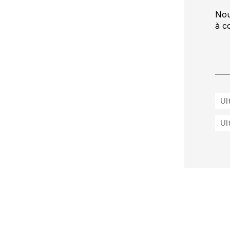
Nou
à c
Ul
Ul