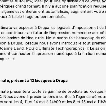
omatisé AutoFlow, idéal pour une optimisation de votre
fl
ériques grand format. Il n’y a aucune planification requise
malgame est entièrement automatisée, augmentant votre m
vaux à faible tirage ou personnalisés.
ltimate va exposer à Drupa les logiciels d’imposition et de 
n de contribuer au futur de l’impression numérique aux côt
nds leaders de l’industrie. Nous avons fait beaucoup de c
sion à Drupa, lorsque nous avons introduit le tout premier 
 Joanne David, PDG d’Ultimate Technographics. « Le salon
ment connecter l’impression numérique à la finition numér
quer ! »
imate, présent à 12 kiosques à Drupa
imate présentera toute sa gamme de produits au kiosque H
. Nous avons 5 présentations inscrites à l’agenda où nous
es sont les 4, 11 et 14 mai à 14h00 et les 8 et 15 mai à 11h3