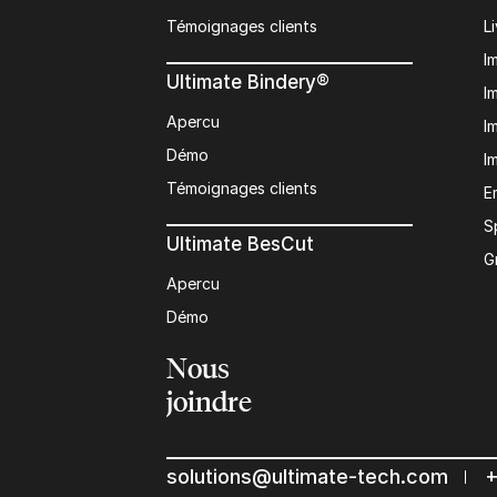
Témoignages clients
L
I
Ultimate Bindery®
I
Apercu
I
Démo
I
Témoignages clients
E
S
Ultimate BesCut
G
Apercu
Démo
Nous
joindre
solutions@ultimate-tech.com
+