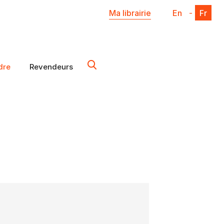
Ma librairie
En
-
Fr
dre
Revendeurs
X