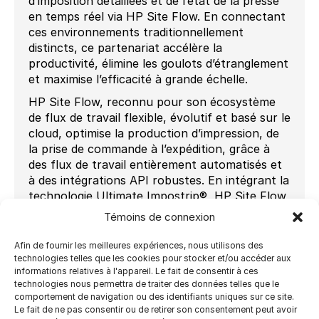
d’imposition détaillées et de l’état de la presse
en temps réel via HP Site Flow. En connectant
ces environnements traditionnellement
distincts, ce partenariat accélère la
productivité, élimine les goulots d’étranglement
et maximise l’efficacité à grande échelle.
HP Site Flow, reconnu pour son écosystème
de flux de travail flexible, évolutif et basé sur le
cloud, optimise la production d’impression, de
la prise de commande à l’expédition, grâce à
des flux de travail entièrement automatisés et
à des intégrations API robustes. En intégrant la
technologie Ultimate Impostrip®, HP Site Flow
offre désormais des possibilités d’imposition
Témoins de connexion
étendues pour des applications telles que les
livres à la demande, les mailings, l’imbrication de
Afin de fournir les meilleures expériences, nous utilisons des
formes réelles et bien plus encore.
technologies telles que les cookies pour stocker et/ou accéder aux
informations relatives à l'appareil. Le fait de consentir à ces
Conçu pour offrir des performances optimales,
technologies nous permettra de traiter des données telles que le
Ultimate Impostrip® fournit des outils
comportement de navigation ou des identifiants uniques sur ce site.
Le fait de ne pas consentir ou de retirer son consentement peut avoir
puissants et polyvalents qui automatisent