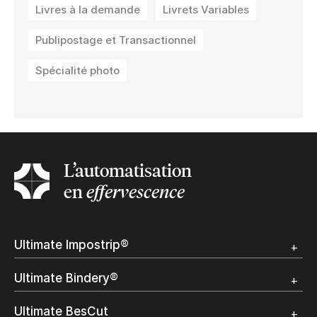
Livres à la demande
Livrets Variables
Publipostage et Transactionnel
Spécialité photo
L’automatisation
en
effervescence
Ultimate Impostrip®
Apercu
Ultimate Bindery®
Démo
Témoignages clients
Apercu
Ultimate BesCut