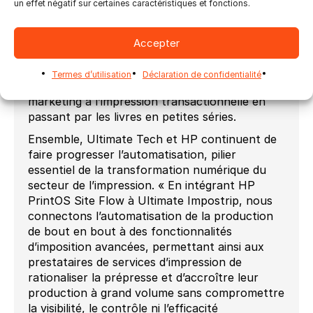
un effet négatif sur certaines caractéristiques et fonctions.
même les tâches d’imposition les plus
complexes. Grâce à une connexion rapide et
intuitive à HP Site Flow, cette solution est
Accepter
idéale pour les environnements à haut volume,
les délais de production serrés et les besoins de
Termes d’utilisation
Déclaration de confidentialité
production variés, allant des campagnes
marketing à l’impression transactionnelle en
passant par les livres en petites séries.
Ensemble, Ultimate Tech et HP continuent de
faire progresser l’automatisation, pilier
essentiel de la transformation numérique du
secteur de l’impression. « En intégrant HP
PrintOS Site Flow à Ultimate Impostrip, nous
connectons l’automatisation de la production
de bout en bout à des fonctionnalités
d’imposition avancées, permettant ainsi aux
prestataires de services d’impression de
rationaliser la prépresse et d’accroître leur
production à grand volume sans compromettre
la visibilité, le contrôle ni l’efficacité