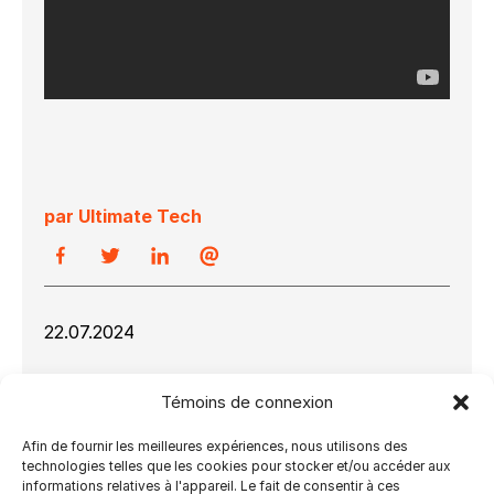
par Ultimate Tech
22.07.2024
Julie Watson, PDG d’Ultimate Tech, s’arrête au
Témoins de connexion
studio What TheyThink Drupa-Daily pour
découvrir les solutions logicielles de l’entreprise
Afin de fournir les meilleures expériences, nous utilisons des
qui simplifient la finition pour l’industrie de
technologies telles que les cookies pour stocker et/ou accéder aux
l’impression. Elle discute également de
informations relatives à l'appareil. Le fait de consentir à ces