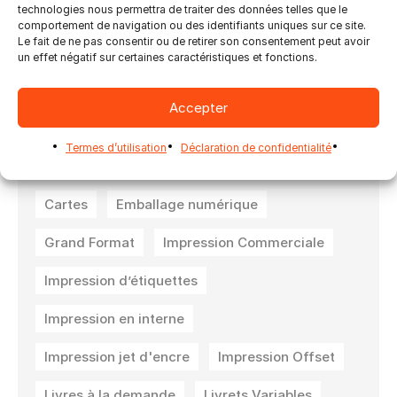
l’importance de l’automatisation, d’une
technologies nous permettra de traiter des données telles que le
organisation efficace du flux de travail, en
comportement de navigation ou des identifiants uniques sur ce site.
Le fait de ne pas consentir ou de retirer son consentement peut avoir
commençant à petite échelle et en planifiant
un effet négatif sur certaines caractéristiques et fonctions.
en gardant à l’esprit la fin.
Accepter
Termes d’utilisation
Déclaration de confidentialité
Ultimate Bindery
Ultimate Impostrip
Cartes
Emballage numérique
Grand Format
Impression Commerciale
Impression d’étiquettes
Impression en interne
Impression jet d'encre
Impression Offset
Livres à la demande
Livrets Variables