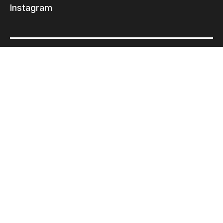
Instagram
Termes d’utilisation
Déclaration de confidentialité
© 2026 Ultimate Tech inc |
Crédit :
Zen Branding, Design & Com.