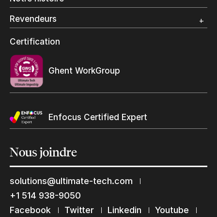
Emballage numérique
Spécialité photo
Revendeurs
Grand Format
Programme et certification revendeurs Ultimate
Certification
Trouvez un revendeur
Ghent WorkGroup
Enfocus Certified Expert
Restons en contact
Nous
joindre
Abonnez-vous à notre liste de diffusion
Suscribe
solutions@ultimate-tech.com
+1 514 938-9050
Facebook
Twitter
Linkedin
Youtube