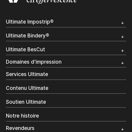
Ultimate Impostrip®
Apercu
Ultimate Bindery®
Démo
Témoignages clients
Apercu
Ultimate BesCut
Démo
Témoignages clients
Apercu
Domaines d’impression
Démo
Publipostage et Transactionnel
Services Ultimate
Impression Commerciale
Livres à la demande
Contenu Ultimate
Impression jet d’encre
Impression en interne
Soutien Ultimate
Impression d’étiquettes
Impression Offset
Notre histoire
Emballage numérique
Spécialité photo
Revendeurs
Grand Format