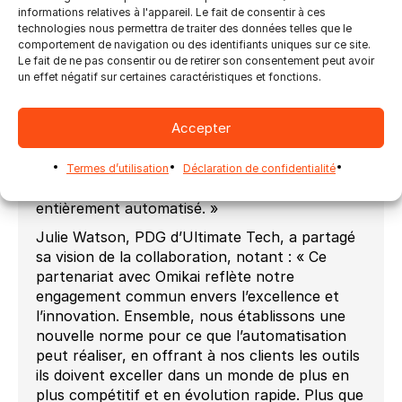
Points de vue des dirigeants
informations relatives à l'appareil. Le fait de consentir à ces
Mathias Erlandsson, PDG d’Omikai, a exprimé
technologies nous permettra de traiter des données telles que le
comportement de navigation ou des identifiants uniques sur ce site.
son enthousiasme concernant le partenariat,
Le fait de ne pas consentir ou de retirer son consentement peut avoir
déclarant : « Unir nos forces avec Ultimate
un effet négatif sur certaines caractéristiques et fonctions.
Tech nous permet d’apporter un niveau accru
d’automatisation et d’efficacité à l’industrie. «
Accepter
L’automatisation dans Overdrive » n’est pas
seulement une solution ; c’est un change la
donne pour nos clients, en leur permettant de
Termes d’utilisation
Déclaration de confidentialité
mettre en place un flux de travail commercial
entièrement automatisé. »
Julie Watson, PDG d’Ultimate Tech, a partagé
sa vision de la collaboration, notant : « Ce
partenariat avec Omikai reflète notre
engagement commun envers l’excellence et
l’innovation. Ensemble, nous établissons une
nouvelle norme pour ce que l’automatisation
peut réaliser, en offrant à nos clients les outils
ils doivent exceller dans un monde de plus en
plus compétitif et en évolution rapide. Plus que