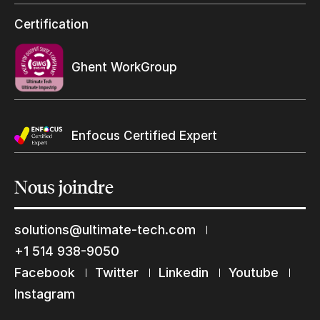
Programme et certification revendeurs Ultimate
Certification
Trouvez un revendeur
Ghent WorkGroup
Enfocus Certified Expert
Nous
joindre
solutions@ultimate-tech.com
Restons en contact
+1 514 938-9050
Abonnez-vous à notre liste de diffusion
Facebook
Twitter
Linkedin
Youtube
Suscribe
Instagram