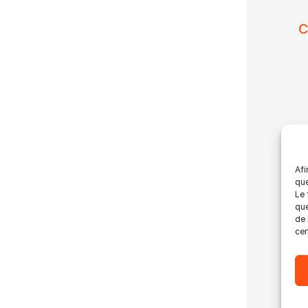
C
Afi
que
Le 
que
de 
cer