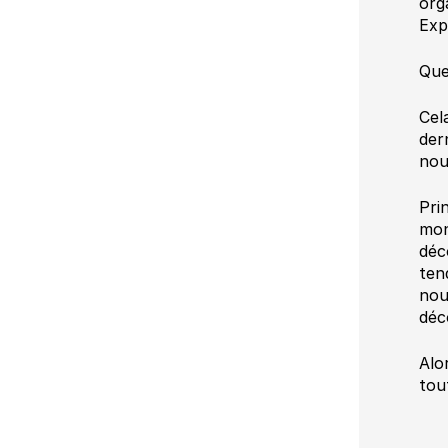
org
Exp
Que
Cel
der
nou
Pri
mon
déc
ten
nou
déc
Alo
tou