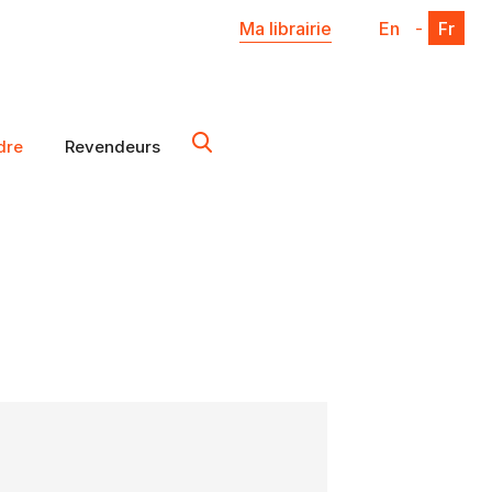
Ma librairie
En
-
Fr
dre
Revendeurs
X