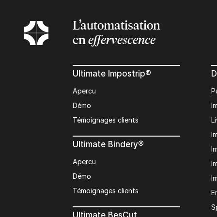
L’automatisation
en
effervescence
Ultimate Impostrip®
D
Apercu
P
Démo
I
Témoignages clients
L
I
Ultimate Bindery®
I
Apercu
I
Démo
I
Témoignages clients
E
S
Ultimate BesCut