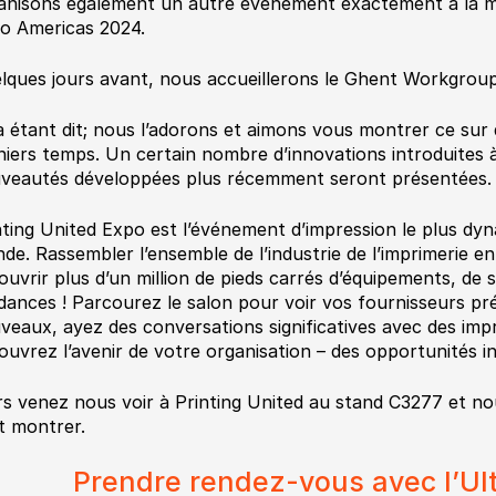
anisons également un autre événement exactement à la m
o Americas 2024.
lques jours avant, nous accueillerons le Ghent Workgroup
a étant dit; nous l’adorons et aimons vous montrer ce sur 
niers temps. Un certain nombre d’innovations introduites 
veautés développées plus récemment seront présentées.
nting United Expo est l’événement d’impression le plus dy
de. Rassembler l’ensemble de l’industrie de l’imprimerie e
ouvrir plus d’un million de pieds carrés d’équipements, de s
dances ! Parcourez le salon pour voir vos fournisseurs pr
veaux, ayez des conversations significatives avec des impr
ouvrez l’avenir de votre organisation – des opportunités in
rs venez nous voir à Printing United au stand C3277 et n
t montrer.
Prendre rendez-vous avec l’Ul