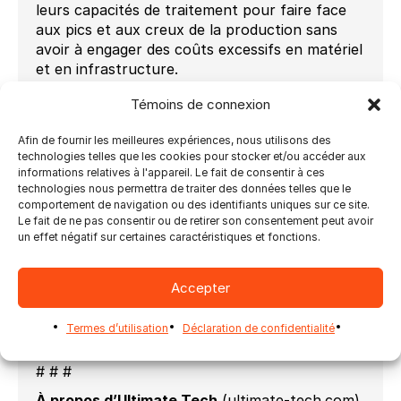
leurs capacités de traitement pour faire face
aux pics et aux creux de la production sans
avoir à engager des coûts excessifs en matériel
et en infrastructure.
Le Docker Container est disponible pour les
Témoins de connexion
déploiements macOS, Windows et bien sûr
Linux, et peut être utilisé localement ou
Afin de fournir les meilleures expériences, nous utilisons des
hébergé sur Amazon AWS, Microsoft Azure ou
technologies telles que les cookies pour stocker et/ou accéder aux
informations relatives à l'appareil. Le fait de consentir à ces
d’autres plateformes. Il offre un déploiement
technologies nous permettra de traiter des données telles que le
facile pour les équipes DevOps et une
comportement de navigation ou des identifiants uniques sur ce site.
intégration facile avec l’API REST disponible.
Le fait de ne pas consentir ou de retirer son consentement peut avoir
un effet négatif sur certaines caractéristiques et fonctions.
La solution sera présentée pour la première
fois à la Drupa de Düsseldorf à partir du 28
mai, et les visiteurs du stand Ultimate Tech
Accepter
dans le hall 8b stand A31 auront l’occasion de
discuter et de visualiser la technologie avec
Termes d’utilisation
Déclaration de confidentialité
l’équipe Ultimate Tech pour en savoir plus. .
# # #
À propos d’Ultimate Tech
(ultimate-tech.com)