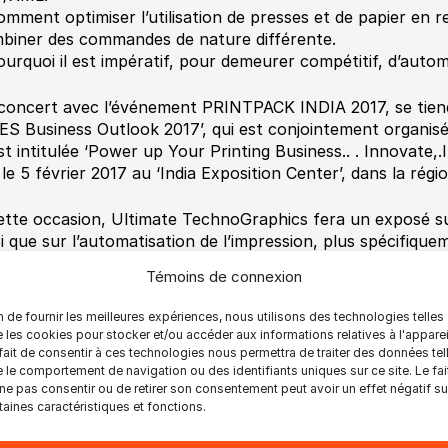
omment optimiser l’utilisation de presses et de papier en r
biner des commandes de nature différente.
ourquoi il est impératif, pour demeurer compétitif, d’automa
concert avec l’événement PRINTPACK INDIA 2017, se tien
ES Business Outlook 2017’, qui est conjointement organisé
est intitulée ‘Power up Your Printing Business.. . Innovate,.
u le 5 février 2017 au ‘India Exposition Center’, dans la rég
ette occasion, Ultimate TechnoGraphics fera un exposé sur
si que sur l’automatisation de l’impression, plus spécifique
tographies et d’album photos. Entre autres, celui-ci por
Témoins de connexion
servir le marché de la photographie numérique, de manière
rement engendrés, tout en augmentant la production, l’autom
n de fournir les meilleures expériences, nous utilisons des technologies telles
 les cookies pour stocker et/ou accéder aux informations relatives à l'apparei
rsqu’on produit un seul exemplaire d’un livre à partir d’u
fait de consentir à ces technologies nous permettra de traiter des données tel
 le comportement de navigation ou des identifiants uniques sur ce site. Le fai
ligne, on ne dispose pas de beaucoup de temps pour le pr
ne pas consentir ou de retirer son consentement peut avoir un effet négatif su
t simplifier le procédé de reliure. Ceci est même plus import
taines caractéristiques et fonctions.
tenu variable et donc la majorité des fournisseurs de ce s
ostrip® pour automatiser le déroulement des opérations af