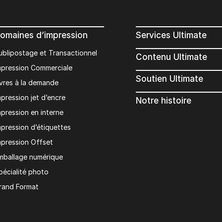
omaines d’impression
Services Ultimate
ublipostage et Transactionnel
Contenu Ultimate
mpression Commerciale
Soutien Ultimate
ivres à la demande
mpression jet d’encre
Notre histoire
mpression en interne
mpression d’étiquettes
mpression Offset
mballage numérique
pécialité photo
rand Format