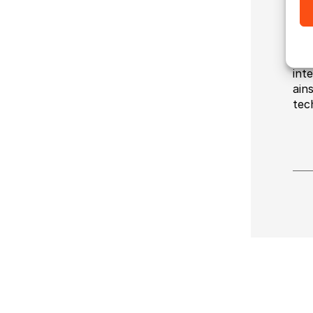
enc
Tec
Ceu
int
ains
tec