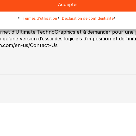
ouru et augmenter leurs marges.’ – Raymond Duval, Direc
Accepter
hnoGraphics.
Termes d’utilisation
Déclaration de confidentialité
x d’entre vous qui ne pourrez pas venir à cette occasion êt
ernet d’Ultimate TechnoGraphics et à demander pour une 
i qu’une version d’essai des logiciels d’imposition et de fini
h.com/en-us/Contact-Us