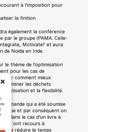
ecourant à l’imposition pour
tiser la finition
dra également la conférence
e par le groupe IPAMA. Celle-
Integrate, Motivate!’ et aura
ion de Noida en Inde.
 le thème de l’optimisation
ment pour les cas de
tera sur comment mieux
 à éliminer les déchets
atisation et la flexibilité.
l.
ne commande qui a été soumise
les
t
épresse et par conséquent on
r
ant dans le cas d’un livre à
ervice ont recours à
in de réduire le temps