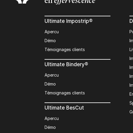
en
effervescence
Ultimate Impostrip®
D
Apercu
P
Démo
I
Témoignages clients
L
I
Ultimate Bindery®
I
Apercu
I
Démo
I
Témoignages clients
E
S
Ultimate BesCut
G
Apercu
Démo