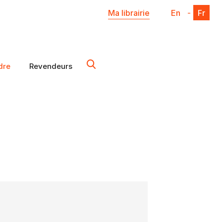
Ma librairie
En
-
Fr
dre
Revendeurs
X