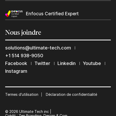
Enfocus Certified Expert
Nous
joindre
solutions@ultimate-tech.com
+1 514 938-9050
Restons en contact
Facebook
Twitter
Linkedin
Youtube
Instagram
Abonnez-vous à notre liste de diffusion
Suscribe
Termes d’utilisation
Déclaration de confidentialité
© 2026 Ultimate Tech inc |
Crédit :
Zen Branding, Design & Com.