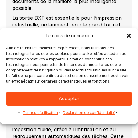
documents de la manière la plus intelligente
possible.
La sortie DXF est essentielle pour l’impression
industrielle, notamment pour le grand format
et l’emballage numérique. Ultimate Impostrip
Témoins de connexion
offre désormais des fonctionnalités améliorées
telles que la sortie DXF pour une meilleure
Afin de fournir les meilleures expériences, nous utilisons des
traçabilité et un contrôle précis du niveau de
technologies telles que les cookies pour stocker et/ou accéder aux
séparation, l’ajout des noms de fichiers DXF
informations relatives à l'appareil. Le fait de consentir à ces
technologies nous permettra de traiter des données telles que le
aux données d’audit pour une traçabilité
comportement de navigation ou des identifiants uniques sur ce site.
complète, la sortie DXF par couche imprimée
Le fait de ne pas consentir ou de retirer son consentement peut avoir
pour les PDF multicouches, et la consolidation
un effet négatif sur certaines caractéristiques et fonctions.
des contrôles DXF et de séparation de sortie
pour piloter automatiquement les
Accepter
périphériques de découpe et préparer
facilement les plaques de découpe.
Termes d’utilisation
Déclaration de confidentialité
Les modules XML for Redirection et XML+ sont
largement utilisés par nos clients pour une
imposition fluide, grâce à l’imbrication et au
regroupement automatiques des tâches. Cette