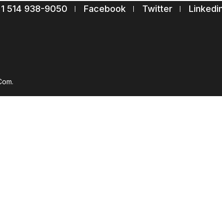
Abonnez-vous à notre liste de diffusion
1 514 938-9050
Facebook
Twitter
Linkedi
Suscribe
Com.