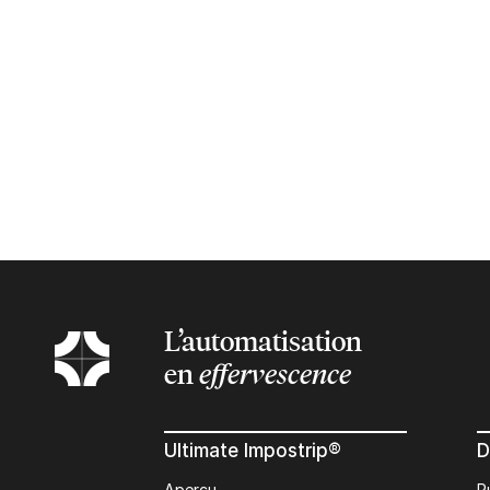
L’automatisation
en
effervescence
Ultimate Impostrip®
D
Apercu
P