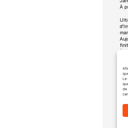
Jan
À p
Ult
d’I
mar
Auj
fini
À p
Fon
Afi
sec
que
élé
Le 
cli
que
pro
de 
cer
de 
d’e