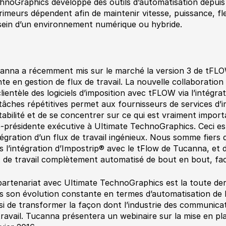
hnoGraphics développe des outils d’automatisation depuis 
imeurs dépendent afin de maintenir vitesse, puissance, flexib
sein d’un environnement numérique ou hybride.
anna a récemment mis sur le marché la version 3 de tFLOW
nte en gestion de flux de travail. La nouvelle collaboratio
clientèle des logiciels d’imposition avec tFLOW via l’intégr
 tâches répétitives permet aux fournisseurs de services d’
tabilité et de se concentrer sur ce qui est vraiment import
e-présidente exécutive à Ultimate TechnoGraphics. Ceci es
ntégration d’un flux de travail ingénieux. Nous somme fiers
s l’intégration d’Impostrip® avec le tFlow de Tucanna, et
x de travail complètement automatisé de bout en bout, facil
partenariat avec Ultimate TechnoGraphics est la toute de
s son évolution constante en termes d’automatisation de le
si de transformer la façon dont l’industrie des communicat
travail. Tucanna présentera un webinaire sur la mise en pl