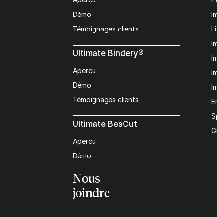
Démo
I
Témoignages clients
L
I
Ultimate Bindery®
I
Apercu
I
Démo
I
Témoignages clients
E
S
Ultimate BesCut
G
Apercu
Démo
Nous
joindre