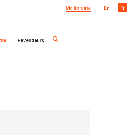
Ma librairie
En
-
Fr
dre
Revendeurs
X