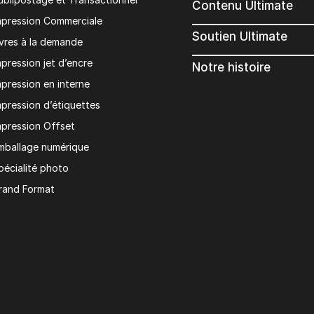
Contenu Ultimate
mpression Commerciale
Soutien Ultimate
ivres à la demande
mpression jet d’encre
Notre histoire
mpression en interne
mpression d’étiquettes
mpression Offset
mballage numérique
pécialité photo
rand Format
Restons en contact