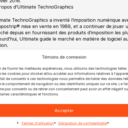
vier 2016.
ropos d’Ultimate TechnoGraphics
imate TechnoGraphics a inventé l’imposition numérique ave
mpostrip® mise en vente en 1989, et a continuer de jouer u
ché depuis en fournissant des produits d’imposition les pl
ourd’hui, Ultimate guide le marché en matière de logiciel a
tion.
ropos de Tucanna
Témoins de connexion
dé en 2006, Tucanna est un développeur et distributeur int
n de fournir les meilleures expériences, nous utilisons des technologies telles
teur de l’impression. Tucanna développe « des logiciels pou
 les cookies pour stocker et/ou accéder aux informations relatives à l'apparei
gant, convivial et pourtant si puissant dans des processus 
fait de consentir à ces technologies nous permettra de traiter des données tel
ents à augmenter leur productivité, réduire leurs coûts et a
 le comportement de navigation ou des identifiants uniques sur ce site. Le fai
duits. Les solutions Tucanna sont largement utilisées à trav
ne pas consentir ou de retirer son consentement peut avoir un effet négatif su
taines caractéristiques et fonctions.
l’impression traditionnelle offset et flexo à l’impression n
n apprendre davantage visitez
http://www.tucanna.com
.
Accepter
Termes d’utilisation
Déclaration de confidentialité