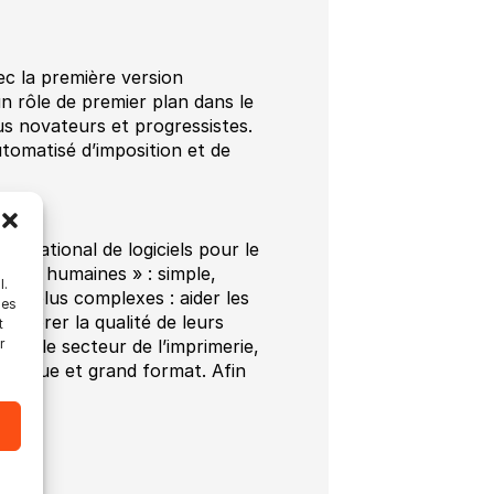
c la première version
n rôle de premier plan dans le
us novateurs et progressistes.
utomatisé d’imposition et de
ernational de logiciels pour le
r les humaines » : simple,
l.
des plus complexes : aider les
les
méliorer la qualité de leurs
t
ers le secteur de l’imprimerie,
r
umérique et grand format. Afin