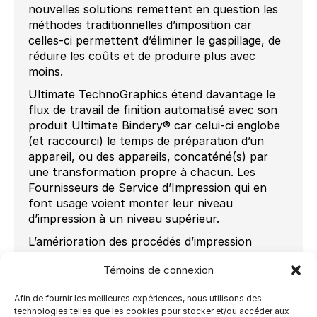
nouvelles solutions remettent en question les
méthodes traditionnelles d’imposition car
celles-ci permettent d’éliminer le gaspillage, de
réduire les coûts et de produire plus avec
moins.
Ultimate TechnoGraphics étend davantage le
flux de travail de finition automatisé avec son
produit Ultimate Bindery® car celui-ci englobe
(et raccourci) le temps de préparation d’un
appareil, ou des appareils, concaténé(s) par
une transformation propre à chacun. Les
Fournisseurs de Service d’Impression qui en
font usage voient monter leur niveau
d’impression à un niveau supérieur.
L’amérioration des procédés d’impression
débute par se munir de moyens d’obtenir des
Témoins de connexion
débits flexibles de production. Ultimate
TechnoGraphics souhaite encourager les
Afin de fournir les meilleures expériences, nous utilisons des
Fournisseurs de Service d’Impression de toute
technologies telles que les cookies pour stocker et/ou accéder aux