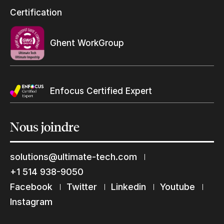
Programme et certification revendeurs Ultimate
Certification
Trouvez un revendeur
Ghent WorkGroup
Enfocus Certified Expert
Nous
joindre
solutions@ultimate-tech.com
Restons en contact
+1 514 938-9050
Abonnez-vous à notre liste de diffusion
Facebook
Twitter
Linkedin
Youtube
Suscribe
Instagram