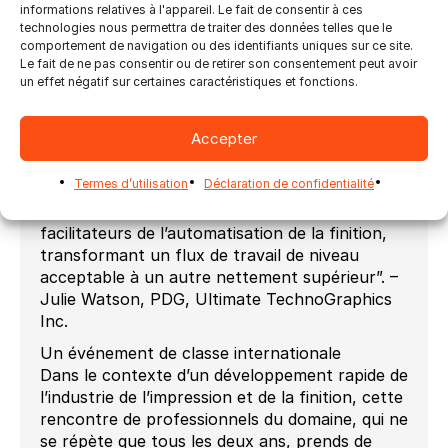
taille à repenser leur façon de voir leur flux de
informations relatives à l'appareil. Le fait de consentir à ces
travail pour en bout de ligne l’améliorer et
technologies nous permettra de traiter des données telles que le
obtenir de meilleurs résultats.
comportement de navigation ou des identifiants uniques sur ce site.
Le fait de ne pas consentir ou de retirer son consentement peut avoir
“À cette foire commerciale on peut voir une
un effet négatif sur certaines caractéristiques et fonctions.
multitude d’applications en des configurations
d’équipement de toute sorte qui, liés ensemble,
Accepter
peuvent produire du début à fin un travail
grâce à Impostrip® et Ultimate Bindery®, sans
Termes d’utilisation
Déclaration de confidentialité
oublier les équipements de finition d’Hunkeler.
Nous nous considérons comme des
facilitateurs de l’automatisation de la finition,
transformant un flux de travail de niveau
acceptable à un autre nettement supérieur”. –
Julie Watson, PDG, Ultimate TechnoGraphics
Inc.
Un événement de classe internationale
Dans le contexte d’un développement rapide de
l’industrie de l’impression et de la finition, cette
rencontre de professionnels du domaine, qui ne
se répète que tous les deux ans, prends de