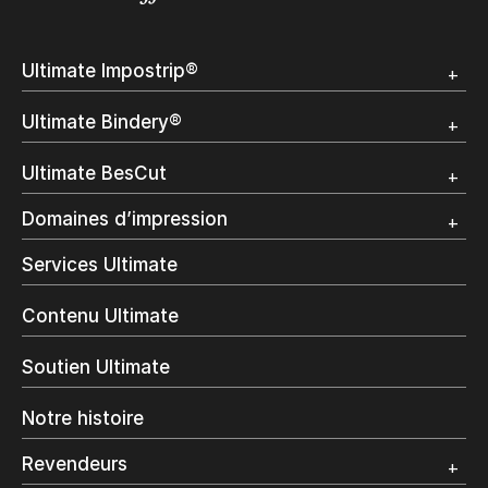
Ultimate Impostrip®
Apercu
Ultimate Bindery®
Démo
Témoignages clients
Apercu
Ultimate BesCut
Démo
Témoignages clients
Apercu
Domaines d’impression
Démo
Publipostage et Transactionnel
Services Ultimate
Impression Commerciale
Livres à la demande
Contenu Ultimate
Impression jet d’encre
Impression en interne
Soutien Ultimate
Impression d’étiquettes
Impression Offset
Notre histoire
Emballage numérique
Spécialité photo
Revendeurs
Grand Format