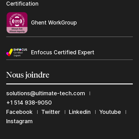
Certification
Trouvez un revendeur
Ghent WorkGroup
Enfocus Certified Expert
Nous
joindre
solutions@ultimate-tech.com
+1 514 938-9050
Facebook
Twitter
Linkedin
Youtube
Restons en contact
Instagram
Abonnez-vous à notre liste de diffusion