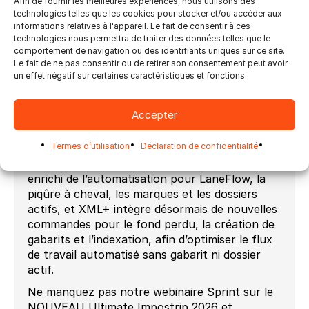
Afin de fournir les meilleures expériences, nous utilisons des
par couche imprimée pour les PDF
technologies telles que les cookies pour stocker et/ou accéder aux
multicouches et la consolidation des
informations relatives à l'appareil. Le fait de consentir à ces
commandes DXF et de séparation de sortie
technologies nous permettra de traiter des données telles que le
pour piloter automatiquement les
comportement de navigation ou des identifiants uniques sur ce site.
Le fait de ne pas consentir ou de retirer son consentement peut avoir
périphériques de découpe et faciliter la
un effet négatif sur certaines caractéristiques et fonctions.
préparation des plaques de découpe.
XML for Redirection et XML+
sont largement
Accepter
utilisés par nos clients pour une imposition
fluide, avec l’imbrication et le regroupement
Termes d’utilisation
Déclaration de confidentialité
automatiques des tâches. Cette version inclut
des extensions. XML for Redirection a été
enrichi de l’automatisation pour LaneFlow, la
piqûre à cheval, les marques et les dossiers
actifs, et XML+ intègre désormais de nouvelles
commandes pour le fond perdu, la création de
gabarits et l’indexation, afin d’optimiser le flux
de travail automatisé sans gabarit ni dossier
actif.
Ne manquez pas notre webinaire Sprint sur le
NOUVEAU Ultimate Impostrip 2026 et