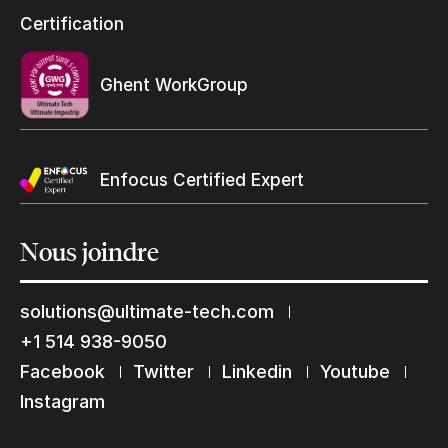
Programme et certification revendeurs Ultimate
Certification
Trouvez un revendeur
Ghent WorkGroup
Enfocus Certified Expert
Nous
joindre
solutions@ultimate-tech.com
+1 514 938-9050
Facebook
Twitter
Linkedin
Youtube
Restons en contact
Instagram
Abonnez-vous à notre liste de diffusion