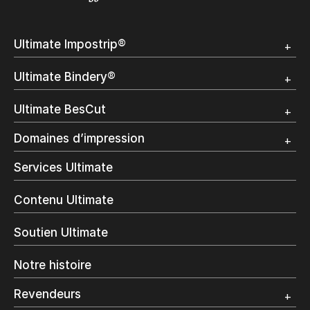
Ultimate Impostrip®
Apercu
Ultimate Bindery®
Démo
Témoignages clients
Apercu
Ultimate BesCut
Démo
Témoignages clients
Apercu
Domaines d’impression
Démo
Publipostage et Transactionnel
Services Ultimate
Impression Commerciale
Livres à la demande
Contenu Ultimate
Impression jet d’encre
Impression en interne
Soutien Ultimate
Impression d’étiquettes
Impression Offset
Notre histoire
Emballage numérique
Spécialité photo
Revendeurs
Grand Format