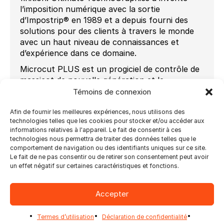
l’imposition numérique avec la sortie
d’Impostrip® en 1989 et a depuis fourni des
solutions pour des clients à travers le monde
avec un haut niveau de connaissances et
d’expérience dans ce domaine.
Microcut PLUS est un progiciel de contrôle de
massicot de nouvelle génération et le
développement le plus récent de la marque à
Témoins de connexion
succès Microcut, qui compte presque 35 000
Afin de fournir les meilleures expériences, nous utilisons des
installations dans le monde entier. Le logiciel
technologies telles que les cookies pour stocker et/ou accéder aux
d’imposition d’Ultimate fonctionne avec le
informations relatives à l'appareil. Le fait de consentir à ces
système de contrôle de massicot Microcut
technologies nous permettra de traiter des données telles que le
PLUS sur les massicots PRISM® et SABER® de
comportement de navigation ou des identifiants uniques sur ce site.
Colter & Peterson et avec tout système
Le fait de ne pas consentir ou de retirer son consentement peut avoir
un effet négatif sur certaines caractéristiques et fonctions.
d’adaptation Microcut qui peut être installé sur
presque n’importe quel massicot de marque tel
que Polar, Perfecta, Wohlenberg, Lawson,
Accepter
Challenge et bien d’autres. Ceci représente un
norme avantage pour les utilisateurs.
Termes d’utilisation
Déclaration de confidentialité