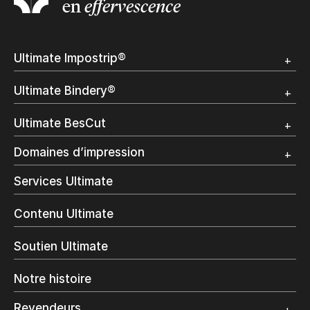
en
effervescence
Ultimate Impostrip®
Apercu
Ultimate Bindery®
Démo
Témoignages clients
Apercu
Ultimate BesCut
Démo
Témoignages clients
Apercu
Domaines d’impression
Démo
Publipostage et Transactionnel
Services Ultimate
Impression Commerciale
Livres à la demande
Contenu Ultimate
Impression jet d’encre
Impression en interne
Soutien Ultimate
Impression d’étiquettes
Impression Offset
Notre histoire
Emballage numérique
Spécialité photo
Revendeurs