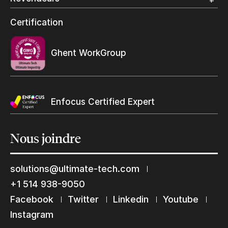
Grand Format
Programme et certification revendeurs Ultimate
Certification
Trouvez un revendeur
Ghent WorkGroup
Enfocus Certified Expert
Nous
joindre
solutions@ultimate-tech.com
+1 514 938-9050
Restons en contact
Facebook
Twitter
Linkedin
Youtube
Abonnez-vous à notre liste de diffusion
Instagram