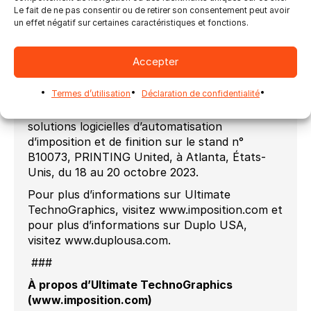
Le fait de ne pas consentir ou de retirer son consentement peut avoir
Nous sommes ravis de nous associer à
un effet négatif sur certaines caractéristiques et fonctions.
Ultimate.
Grâce à ce partenariat, vous pouvez
facilement rationaliser le processus
d’impression, du prépresse au post-presse, en
Accepter
une seule tâche simple », déclare Kevin Chen,
chef de produit chez Duplo USA.
Termes d’utilisation
Déclaration de confidentialité
Ultimate TechnoGraphics présentera ses
solutions logicielles d’automatisation
d’imposition et de finition sur le stand n°
B10073, PRINTING United, à Atlanta, États-
Unis, du 18 au 20 octobre 2023.
Pour plus d’informations sur Ultimate
TechnoGraphics, visitez www.imposition.com et
pour plus d’informations sur Duplo USA,
visitez www.duplousa.com.
###
À propos d’Ultimate TechnoGraphics
(www.imposition.com)