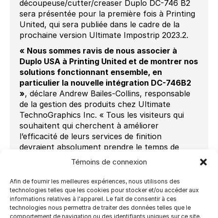
découpeuse/cutter/creaser Duplo DC-746 B2
sera présentée pour la première fois à Printing
United, qui sera publiée dans le cadre de la
prochaine version Ultimate Impostrip 2023.2.
« Nous sommes ravis de nous associer à
Duplo USA à Printing United et de montrer nos
solutions fonctionnant ensemble, en
particulier la nouvelle intégration DC-746B2
»
, déclare Andrew Bailes-Collins, responsable
de la gestion des produits chez Ultimate
TechnoGraphics Inc. « Tous les visiteurs qui
souhaitent qui cherchent à améliorer
l’efficacité de leurs services de finition
devraient absolument prendre le temps de
visiter l’un de nos stands et d’en savoir plus.
Témoins de connexion
« L’automatisation de l’impression apporte de
Afin de fournir les meilleures expériences, nous utilisons des
nombreux avantages tels que des économies
technologies telles que les cookies pour stocker et/ou accéder aux
de coûts et la satisfaction des clients en
informations relatives à l'appareil. Le fait de consentir à ces
réduisant les tâches répétitives sur
technologies nous permettra de traiter des données telles que le
lesquelles les humains doivent intervenir.
comportement de navigation ou des identifiants uniques sur ce site.