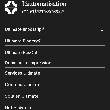
L’automatisation
en
effervescence
Ultimate Impostrip®
Apercu
Ultimate Bindery®
Démo
Témoignages clients
Apercu
Ultimate BesCut
Démo
Témoignages clients
Apercu
Domaines d’impression
Démo
Publipostage et Transactionnel
Services Ultimate
Impression Commerciale
Livres à la demande
Contenu Ultimate
Impression jet d’encre
Impression en interne
Soutien Ultimate
Impression d’étiquettes
Impression Offset
Notre histoire
Emballage numérique