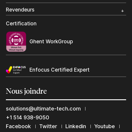
Spécialité photo
Revendeurs
Grand Format
Programme et certification revendeurs Ultimate
Certification
Trouvez un revendeur
Ghent WorkGroup
Enfocus Certified Expert
Nous
joindre
solutions@ultimate-tech.com
+1 514 938-9050
Restons en contact
Facebook
Twitter
Linkedin
Youtube
Abonnez-vous à notre liste de diffusion