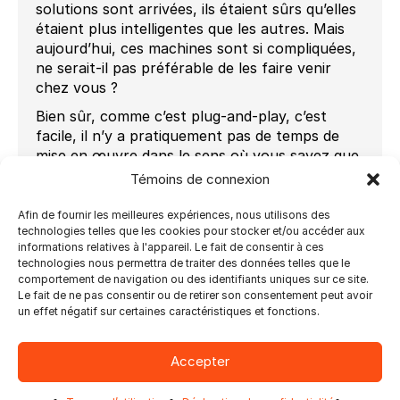
solutions sont arrivées, ils étaient sûrs qu’elles
étaient plus intelligentes que les autres. Mais
aujourd’hui, ces machines sont si compliquées,
ne serait-il pas préférable de les faire venir
chez vous ?
Bien sûr, comme c’est plug-and-play, c’est
facile, il n’y a pratiquement pas de temps de
mise en œuvre dans le sens où vous savez que
c’est plug-and-play.
Témoins de connexion
Il pilote déjà toutes les fonctionnalités des
appareils et comprend également toutes les
Afin de fournir les meilleures expériences, nous utilisons des
technologies telles que les cookies pour stocker et/ou accéder aux
différentes dynamiques multifournisseurs qui
informations relatives à l'appareil. Le fait de consentir à ces
peuvent également se produire dans une ligne
technologies nous permettra de traiter des données telles que le
de production, donc c’est certainement une
comportement de navigation ou des identifiants uniques sur ce site.
mise en œuvre beaucoup plus accessible, pas
Le fait de ne pas consentir ou de retirer son consentement peut avoir
seulement pour les très grandes entreprises,
un effet négatif sur certaines caractéristiques et fonctions.
donc même les moyennes ou petites
entreprises peuvent bénéficier de cette
Accepter
automatisation. Vous savez que tout est
question d’automatisation de bout en bout