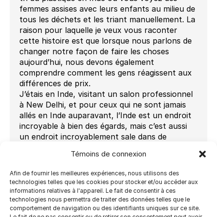
femmes assises avec leurs enfants au milieu de
tous les déchets et les triant manuellement. La
raison pour laquelle je veux vous raconter
cette histoire est que lorsque nous parlons de
changer notre façon de faire les choses
aujourd’hui, nous devons également
comprendre comment les gens réagissent aux
différences de prix.
J’étais en Inde, visitant un salon professionnel
à New Delhi, et pour ceux qui ne sont jamais
allés en Inde auparavant, l’Inde est un endroit
incroyable à bien des égards, mais c’est aussi
un endroit incroyablement sale dans de
nombreux domaines différents. J’ai rencontré
Témoins de connexion
un gars qui m’a invité à venir voir son usine qui
faisait du moulage de plastique. Quand je suis
Afin de fournir les meilleures expériences, nous utilisons des
arrivé là-bas, je n’ai pas de photos de cette
technologies telles que les cookies pour stocker et/ou accéder aux
usine, il y avait des conditions de travail
informations relatives à l'appareil. Le fait de consentir à ces
technologies nous permettra de traiter des données telles que le
terribles. Il y avait principalement des femmes
comportement de navigation ou des identifiants uniques sur ce site.
assises par terre, elles utilisaient un moulage
Le fait de ne pas consentir ou de retirer son consentement peut avoir