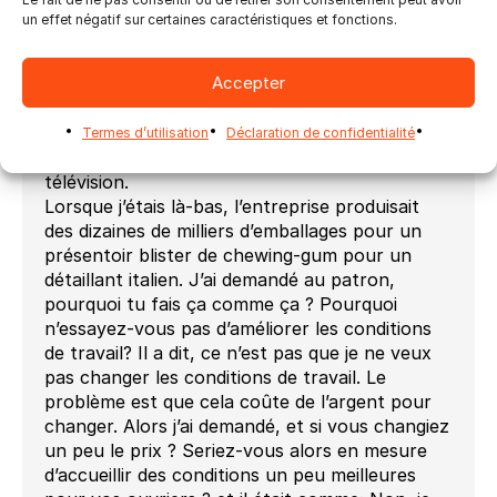
chauffé à l’huile qui était fait manuellement
un effet négatif sur certaines caractéristiques et fonctions.
avec un bras oscillant et à mon avis très
dangereux d’être là. Il n’y avait pas de sécurité.
Accepter
C’était un grand immeuble sans plan
d’évacuation. Je veux dire que tout était
terrible, comme vous pouvez probablement le
Termes d’utilisation
Déclaration de confidentialité
voir dans les films lorsque vous les voyez à la
télévision.
Lorsque j’étais là-bas, l’entreprise produisait
des dizaines de milliers d’emballages pour un
présentoir blister de chewing-gum pour un
détaillant italien. J’ai demandé au patron,
pourquoi tu fais ça comme ça ? Pourquoi
n’essayez-vous pas d’améliorer les conditions
de travail? Il a dit, ce n’est pas que je ne veux
pas changer les conditions de travail. Le
problème est que cela coûte de l’argent pour
changer. Alors j’ai demandé, et si vous changiez
un peu le prix ? Seriez-vous alors en mesure
d’accueillir des conditions un peu meilleures