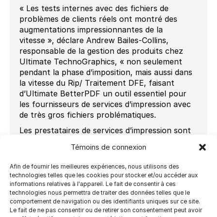
« Les tests internes avec des fichiers de
problèmes de clients réels ont montré des
augmentations impressionnantes de la
vitesse », déclare Andrew Bailes-Collins,
responsable de la gestion des produits chez
Ultimate TechnoGraphics, « non seulement
pendant la phase d’imposition, mais aussi dans
la vitesse du Rip/ Traitement DFE, faisant
d’Ultimate BetterPDF un outil essentiel pour
les fournisseurs de services d’impression avec
de très gros fichiers problématiques.
Les prestataires de services d’impression sont
confrontés au défi quotidien de respecter des
Témoins de connexion
délais d’exécution rapides qui sont parfois
contractuels pour respecter les délais d’envoi.
Afin de fournir les meilleures expériences, nous utilisons des
Ils ne sont généralement pas les créateurs du
technologies telles que les cookies pour stocker et/ou accéder aux
fichier et ont donc besoin d’un outil de
informations relatives à l'appareil. Le fait de consentir à ces
technologies nous permettra de traiter des données telles que le
réingénierie PDF avancé pour les aider à
comportement de navigation ou des identifiants uniques sur ce site.
produire efficacement et à maximiser
Le fait de ne pas consentir ou de retirer son consentement peut avoir
l’utilisation de leur presse pour obtenir plus de