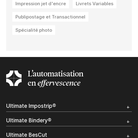
Impression jet d'encre
Livrets Variables
Publipostage et Transactionnel
Spécialité photo
L’automatisation
en
effervescence
Ultimate Impostrip®
Apercu
Ultimate Bindery®
Démo
Témoignages clients
Apercu
Ultimate BesCut
Démo