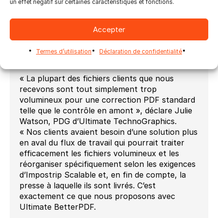
un effet négatif sur certaines caractéristiques et fonctions.
travaux.
Ultimate BetterPDF est intégré à Ultimate
Accepter
Impostrip Scalable en tant que modules de
traitement optionnels disponibles sur les
processeurs Windows 64 bits et macOS Arm et
Termes d’utilisation
Déclaration de confidentialité
Intel.
« La plupart des fichiers clients que nous
recevons sont tout simplement trop
volumineux pour une correction PDF standard
telle que le contrôle en amont », déclare Julie
Watson, PDG d’Ultimate TechnoGraphics.
« Nos clients avaient besoin d’une solution plus
en aval du flux de travail qui pourrait traiter
efficacement les fichiers volumineux et les
réorganiser spécifiquement selon les exigences
d’Impostrip Scalable et, en fin de compte, la
presse à laquelle ils sont livrés. C’est
exactement ce que nous proposons avec
Ultimate BetterPDF.